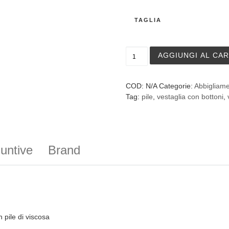
TAGLIA
Vestaglia lunga con botton
AGGIUNGI AL CA
COD:
N/A
Categorie:
Abbigliam
Tag:
pile
,
vestaglia con bottoni
,
iuntive
Brand
 pile di viscosa