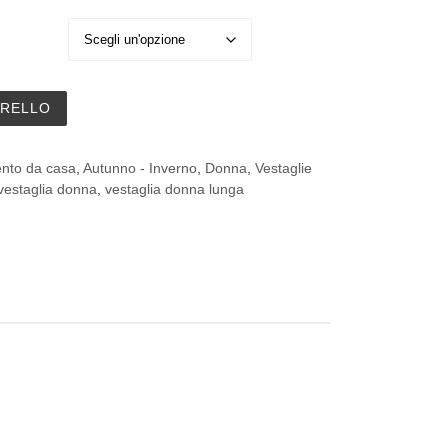
i Primarosa art. 24812-7 iin morbido pile di viscosa quanti
RRELLO
ento da casa
,
Autunno - Inverno
,
Donna
,
Vestaglie
vestaglia donna
,
vestaglia donna lunga