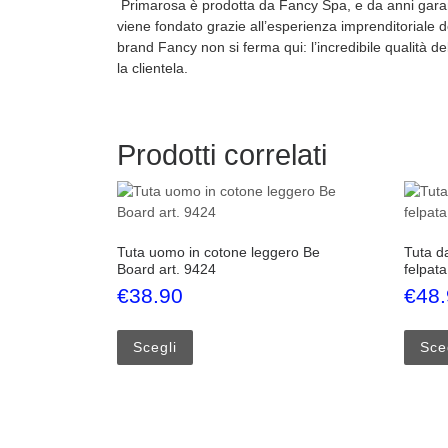
Primarosa è prodotta da Fancy Spa, e da anni garanti
viene fondato grazie all’esperienza imprenditoriale d
brand Fancy non si ferma qui: l’incredibile qualità d
la clientela.
Prodotti correlati
Tuta uomo in cotone leggero Be
Tuta da
Board art. 9424
felpata
€
38.90
€
48
Questo prodotto ha più varianti. Le opzi
Scegli
Sce