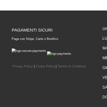
O
PAGAMENTI SICURI
LU
Paga con Stripe, Carte o Bonifico.
MA
ME
Privacy Policy
|
Cookie Policy
|
Termini & Condizioni
GI
VE
SA
D