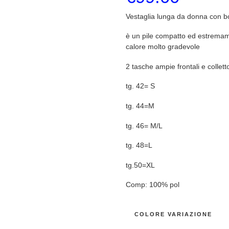
Vestaglia lunga da donna con bot
è un pile compatto ed estremam
calore molto gradevole
2 tasche ampie frontali e collett
tg. 42= S
tg. 44=M
tg. 46= M/L
tg. 48=L
tg.50=XL
Comp: 100% pol
COLORE VARIAZIONE