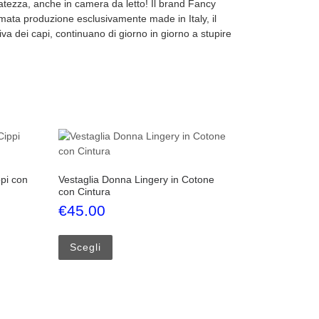
natezza, anche in camera da letto! Il brand Fancy
omata produzione esclusivamente made in Italy, il
va dei capi, continuano di giorno in giorno a stupire
pi con
Vestaglia Donna Lingery in Cotone
con Cintura
€
45.00
 nella pagina del prodotto
iù varianti. Le opzioni possono essere scelte nella pagina del prodotto
Questo prodotto ha più varianti. Le opzioni p
Scegli