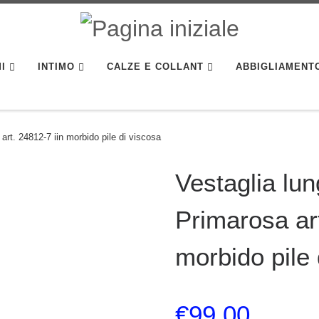
I
INTIMO
CALZE E COLLANT
ABBIGLIAMENT
art. 24812-7 iin morbido pile di viscosa
Vestaglia lun
Primarosa art
morbido pile 
€
99.00