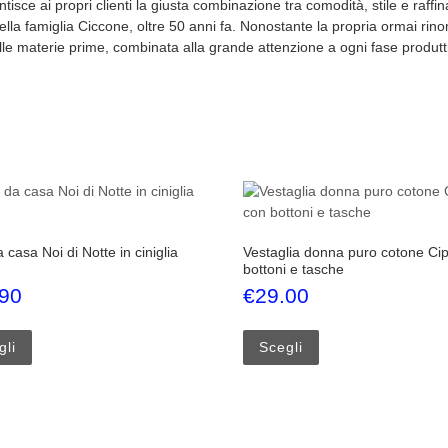
sce ai propri clienti la giusta combinazione tra comodità, stile e raffi
ella famiglia Ciccone, oltre 50 anni fa. Nonostante la propria ormai rin
elle materie prime, combinata alla grande attenzione a ogni fase produtti
 casa Noi di Notte in ciniglia
Vestaglia donna puro cotone Cip
bottoni e tasche
.90
€
29.00
oni possono essere scelte nella pagina del prodotto
Questo prodotto ha più varianti. Le opzioni possono essere scelte
Questo prodotto ha p
gli
Scegli