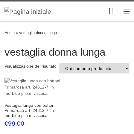
Skip to content
Me
Home
»
vestaglia donna lunga
vestaglia donna lunga
Visualizzazione del risultato
Vestaglia lunga con bottoni
Primarosa art. 24812-7 iin
morbido pile di viscosa
€
99.00
Questo prodotto ha più varianti. Le opzioni possono esse