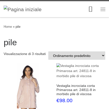
Skip to content
Me
Home
»
pile
pile
Visualizzazione di 3 risultati
Vestaglia incrociata corta
Primarosa art. 24811-8 in
morbido pile di viscosa
€
98.00
Questo prodotto ha più