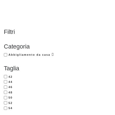
Filtri
Categoria
Abbigliamento da casa
Taglia
42
44
46
48
50
52
54