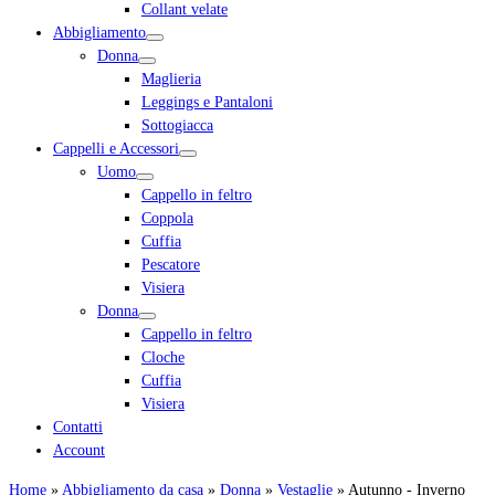
Collant velate
Abbigliamento
Donna
Maglieria
Leggings e Pantaloni
Sottogiacca
Cappelli e Accessori
Uomo
Cappello in feltro
Coppola
Cuffia
Pescatore
Visiera
Donna
Cappello in feltro
Cloche
Cuffia
Visiera
Contatti
Account
Home
»
Abbigliamento da casa
»
Donna
»
Vestaglie
»
Autunno - Inverno