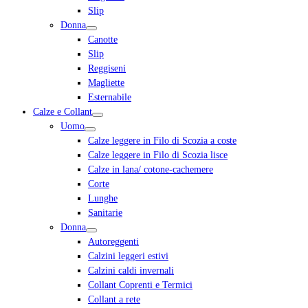
Slip
Donna
Canotte
Slip
Reggiseni
Magliette
Esternabile
Calze e Collant
Uomo
Calze leggere in Filo di Scozia a coste
Calze leggere in Filo di Scozia lisce
Calze in lana/ cotone-cachemere
Corte
Lunghe
Sanitarie
Donna
Autoreggenti
Calzini leggeri estivi
Calzini caldi invernali
Collant Coprenti e Termici
Collant a rete