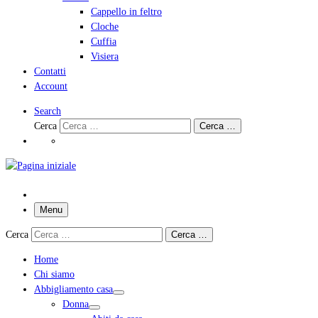
Cappello in feltro
Cloche
Cuffia
Visiera
Contatti
Account
Search
Cerca
Cerca …
Menu
Cerca
Cerca …
Home
Chi siamo
Abbigliamento casa
Donna