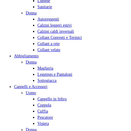
Lunghe
Sanitarie
Donna
Autoreggenti
Calzini leggeri estivi
Calzini caldi invernali
Collant Coprenti e Termici
Collant a rete
Collant velate
Abbigliamento
Donna
Maglieria
Leggings e Pantaloni
Sottogiacca
Cappelli e Accessori
Uomo
Cappello in feltro
Coppola
Cuffia
Pescatore
Visiera
Donna