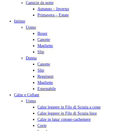
Camicie da notte
Autunno – Inverno
Primavera – Estate
Intimo
Uomo
Boxer
Canotte
Magliette
Slip
Donna
Canotte
Slip
Reggiseni
Magliette
Esternabile
Calze e Collant
Uomo
Calze leggere in Filo di Scozia a coste
Calze leggere in Filo di Scozia lisce
Calze in lana/ cotone-cachemere
Corte