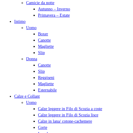
Camicie da notte
Autunno – Inverno
Primavera – Estate
Intimo
Uomo
Boxer
Canotte
Magliette
Slip
Donna
Canotte
Slip
Reggiseni
Magliette
Esternabile
Calze e Collant
Uomo
Calze leggere in Filo di Scozia a coste
Calze leggere in Filo di Scozia lisce
Calze in lana/ cotone-cachemere
Corte