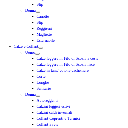
Slip
Donna
Canotte
Slip
Reggiseni
Magliette
Esternabile
Calze e Collant
Uomo
Calze leggere in Filo di Scozia a coste
Calze leggere in Filo di Scozia lisce
Calze in lana/ cotone-cachemere
Corte
Lunghe
Sanitarie
Donna
Autoreggenti
Calzini leggeri estivi
Calzini caldi invernali
Collant Coprenti e Termici
Collant a rete