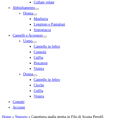
Collant velate
Abbigliamento
Donna
Maglieria
Leggings e Pantaloni
Sottogiacca
Cappelli e Accessori
Uomo
Cappello in feltro
Coppola
Cuffia
Pescatore
Visiera
Donna
Cappello in feltro
Cloche
Cuffia
Visiera
Contatti
Account
Home
»
Negozio
»
Canottiera spalla stretta in Filo di Scozia Perofil