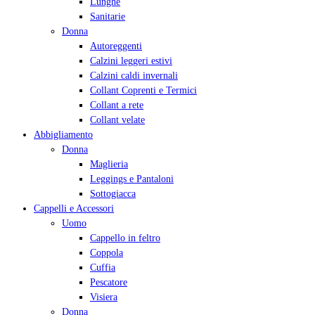
Lunghe
Sanitarie
Donna
Autoreggenti
Calzini leggeri estivi
Calzini caldi invernali
Collant Coprenti e Termici
Collant a rete
Collant velate
Abbigliamento
Donna
Maglieria
Leggings e Pantaloni
Sottogiacca
Cappelli e Accessori
Uomo
Cappello in feltro
Coppola
Cuffia
Pescatore
Visiera
Donna