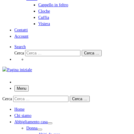
Cappello in feltro
Cloche
Cuffia
Visiera
Contatti
Account
Search
Cerca
Cerca …
Menu
Cerca
Cerca …
Home
Chi siamo
Abbigliamento casa
Donna