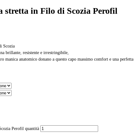
 stretta in Filo di Scozia Perofil
di Scozia
na brillante, resistente e irrestringibile,
l giro manica anatomico donano a questo capo massimo comfort e una perfetta
 Scozia Perofil quantità