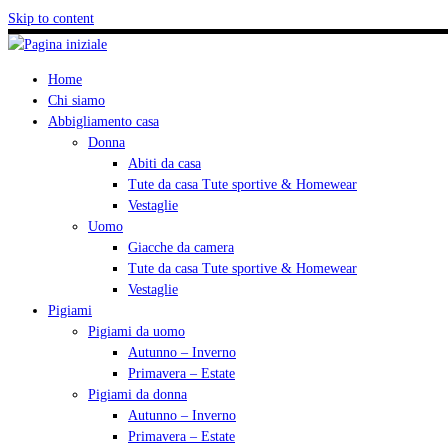
Skip to content
Home
Chi siamo
Abbigliamento casa
Donna
Abiti da casa
Tute da casa Tute sportive & Homewear
Vestaglie
Uomo
Giacche da camera
Tute da casa Tute sportive & Homewear
Vestaglie
Pigiami
Pigiami da uomo
Autunno – Inverno
Primavera – Estate
Pigiami da donna
Autunno – Inverno
Primavera – Estate