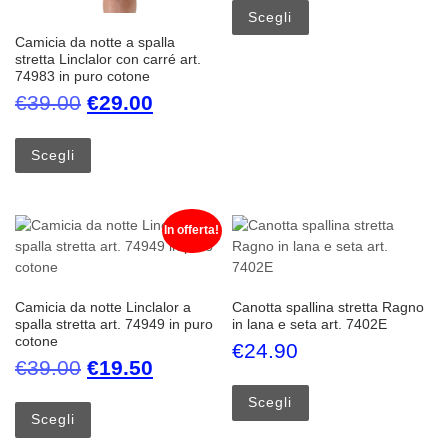
Scegli
Camicia da notte a spalla
stretta Linclalor con carré art.
74983 in puro cotone
Il prezzo originale era: €39.00.
Il prezzo attuale è: €29.00.
€
39.00
€
29.00
Questo prodotto ha più varianti. Le opzioni possono esse
Scegli
In offerta!
Camicia da notte Linclalor a
Canotta spallina stretta Ragno
spalla stretta art. 74949 in puro
in lana e seta art. 7402E
cotone
€
24.90
Il prezzo originale era: €39.00.
Il prezzo attuale è: €19.50.
€
39.00
€
19.50
Questo prodotto ha più
Questo prodotto ha più varianti. Le opzioni possono esse
Scegli
Scegli