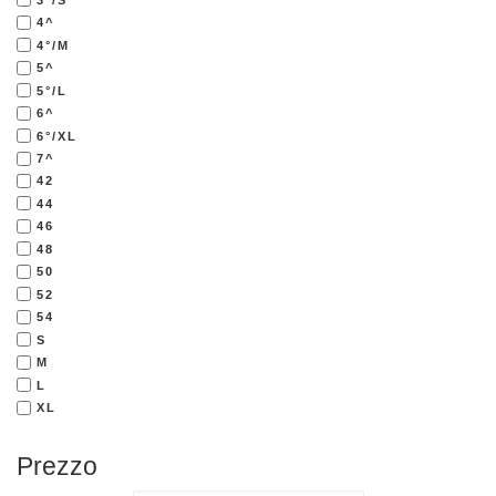
4^
4°/M
5^
5°/L
6^
6°/XL
7^
42
44
46
48
50
52
54
S
M
L
XL
Prezzo