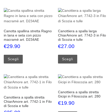
Canotta spallina stretta Ragno
Canottiera a spalla larga
in lana e seta con pizzo
ChiarAmore art. 7742-3 in Filo
macramè art. D234AE
di Scozia e tulle
€
29.90
€
27.00
Questo prodotto ha più varianti. Le opzioni possono esse
Questo prodotto ha più
Scegli
Scegli
Canottiera a spalla stretta
Gicipi in Filoscozia art. 280
Canottiera a spalla stretta
ChiarAmore art. 7742-1 in Filo
€
19.90
di Scozia e tulle
Questo prodotto ha più