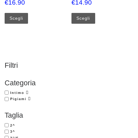
€
16.90
€
14.90
Questo prodotto ha più varianti. Le opzioni possono esse
Questo prodotto ha più
Scegli
Scegli
Filtri
Categoria
Intimo
Pigiami
Taglia
2^
3^
3°/S