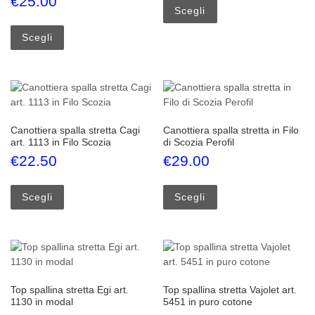
€
25.00
Scegli
Questo prodotto ha più varianti. Le opzioni possono esse
Scegli
Canottiera spalla stretta Cagi
Canottiera spalla stretta in Filo
art. 1113 in Filo Scozia
di Scozia Perofil
€
22.50
€
29.00
Questo prodotto ha più varianti. Le opzioni possono esse
Questo prodotto ha più
Scegli
Scegli
Top spallina stretta Egi art.
Top spallina stretta Vajolet art.
1130 in modal
5451 in puro cotone