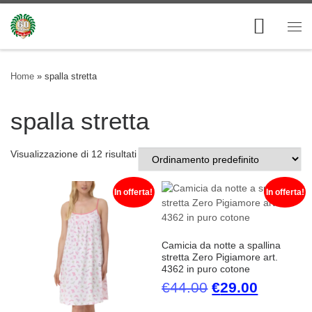
Skip to content
Me
Home
»
spalla stretta
spalla stretta
Visualizzazione di 12 risultati
In offerta!
In offerta!
Camicia da notte a spallina
stretta Zero Pigiamore art.
4362 in puro cotone
Il prezzo origi
Il prezz
€
44.00
€
29.00
Questo prodotto ha più