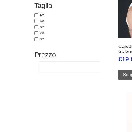
Taglia
4^
5^
6^
7^
8^
Canotti
Gicipi 
Prezzo
€
19.
Sceg