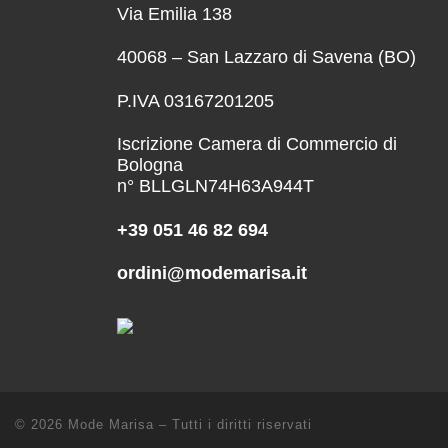
Via Emilia 138
40068 – San Lazzaro di Savena (BO)
P.IVA 03167201205
Iscrizione Camera di Commercio di
Bologna
n° BLLGLN74H63A944T
+39 051 46 82 694
ordini@modemarisa.it
© 2026
Mode Marisa
–
Tutti i diritti riservati