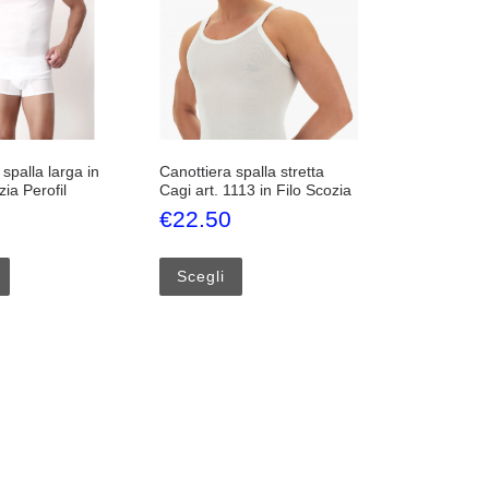
spalla larga in
Canottiera spalla stretta
zia Perofil
Cagi art. 1113 in Filo Scozia
€
22.50
nella pagina del prodotto
 Le opzioni possono essere scelte nella pagina del prodotto
Questo prodotto ha più varianti. Le opzioni possono essere scelte nel
Questo prodotto ha più varianti. Le
Scegli