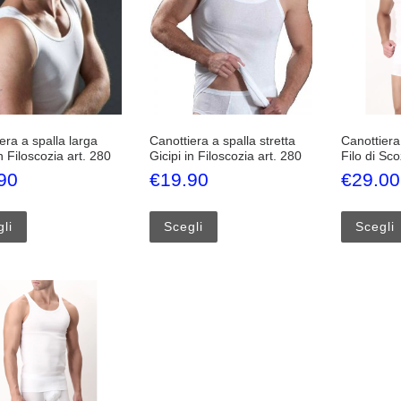
era a spalla larga
Canottiera a spalla stretta
Canottiera 
in Filoscozia art. 280
Gicipi in Filoscozia art. 280
Filo di Sco
90
€
19.90
€
29.00
Questo prodotto ha più varianti. Le opzioni possono essere scelte 
Questo prodotto ha più varianti.
li
Scegli
Scegli