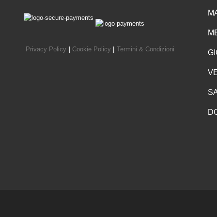
MA
ME
Privacy Policy
|
Cookie Policy
|
Termini & Condizioni
GI
VE
SA
D