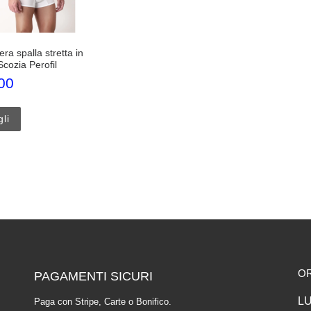
era spalla stretta in
 Scozia Perofil
00
Questo prodotto ha più varianti. Le opzioni possono essere scelte 
li
O
PAGAMENTI SICURI
LU
Paga con Stripe, Carte o Bonifico.