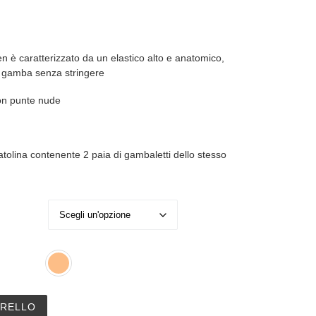
 è caratterizzato da un elastico alto e anatomico,
a gamba senza stringere
con punte nude
tolina contenente 2 paia di gambaletti dello stesso
to Cool Summer 8 den invisibile - 2 paia quantità
RRELLO