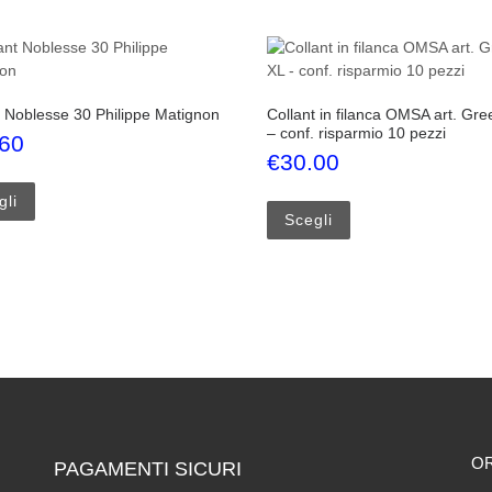
t Noblesse 30 Philippe Matignon
Collant in filanca OMSA art. Gre
– conf. risparmio 10 pezzi
.60
€
30.00
Questo prodotto ha più varianti. Le opzioni possono essere scelte
oni possono essere scelte nella pagina del prodotto
Questo prodotto ha p
gli
Scegli
O
PAGAMENTI SICURI