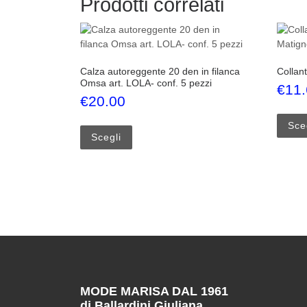
Prodotti correlati
Calza autoreggente 20 den in filanca
Collan
Omsa art. LOLA- conf. 5 pezzi
€
11
€
20.00
Questo prodotto ha più varianti. Le opzi
Sce
Scegli
MODE MARISA DAL 1961
di Ballardini Giuliana