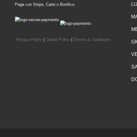
LU
Paga con Stripe, Carte o Bonifico.
MA
ME
Privacy Policy
|
Cookie Policy
|
Termini & Condizioni
GI
VE
SA
D