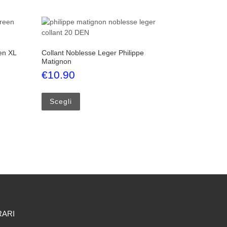
en XL
Collant Noblesse Leger Philippe
Matignon
€
10.90
 nella pagina del prodotto
iù varianti. Le opzioni possono essere scelte nella pagina del prodotto
Questo prodotto ha più varianti. Le opzioni p
Scegli
RARI