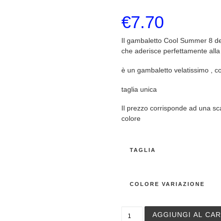
€
7.70
Il gambaletto Cool Summer 8 den
che aderisce perfettamente all
è un gambaletto velatissimo , 
taglia unica
Il prezzo corrisponde ad una sca
colore
TAGLIA
COLORE VARIAZIONE
Philippe Matignon Gambalet
AGGIUNGI AL CA