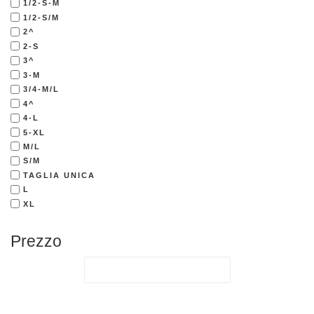
1/2-S-M
1/2-S/M
2^
2-S
3^
3-M
3/4-M/L
4^
4-L
5-XL
M/L
S/M
TAGLIA UNICA
L
XL
Prezzo