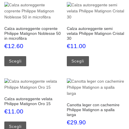
Calza autoreggente coprente
Calza autoreggente semi
Philippe Matignon Noblesse 50
velata Philippe Matignon Cristal
in microfibra
30
€
12.60
€
11.00
Questo prodotto ha più varianti. Le opzioni possono esse
Questo prodotto ha più
Scegli
Scegli
Calza autoreggente velata
Philippe Matignon Oro 15
Canotta leger con cachemire
Philippe Matignon a spalla
€
11.00
larga
Questo prodotto ha più varianti. Le opzioni possono esse
€
29.90
Scegli