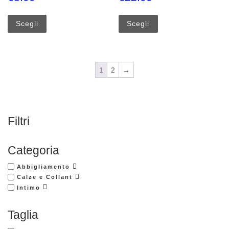
Questo prodotto ha più varianti. Le opzioni possono esse
Questo prodotto ha più
Scegli
Scegli
1
2
→
Filtri
Categoria
Abbigliamento
Calze e Collant
Intimo
Taglia