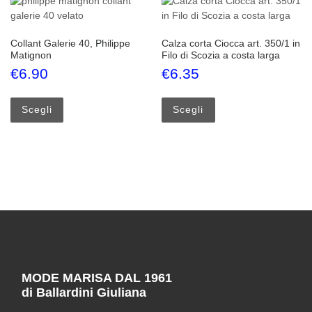
Collant Galerie 40, Philippe
Calza corta Ciocca art. 350/1 in
Matignon
Filo di Scozia a costa larga
€
6.90
€
6.35
Questo prodotto ha più varianti. Le opzioni possono esse
Questo prodotto ha più
Scegli
Scegli
MODE MARISA DAL 1961
di Ballardini Giuliana