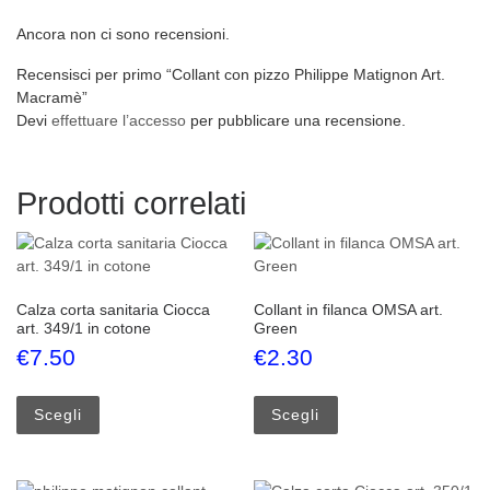
Ancora non ci sono recensioni.
Recensisci per primo “Collant con pizzo Philippe Matignon Art.
Macramè”
Devi
effettuare l’accesso
per pubblicare una recensione.
Prodotti correlati
Calza corta sanitaria Ciocca
Collant in filanca OMSA art.
art. 349/1 in cotone
Green
€
7.50
€
2.30
Questo prodotto ha più varianti. Le opzioni possono esse
Questo prodotto ha più
Scegli
Scegli