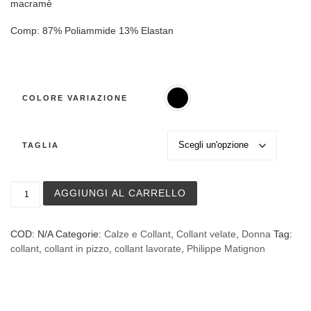
macramè
Comp: 87% Poliammide 13% Elastan
COLORE VARIAZIONE
TAGLIA
Collant con pizzo Philippe Matignon Art. Macramè quanti
AGGIUNGI AL CARRELLO
COD:
N/A
Categorie:
Calze e Collant
,
Collant velate
,
Donna
Tag:
collant
,
collant in pizzo
,
collant lavorate
,
Philippe Matignon