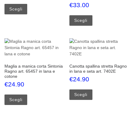
Questo prodotto ha più varianti. Le opzioni possono esse
€
33.00
Scegli
Questo prodotto ha più
Scegli
Maglia a manica corta Sintonia
Canotta spallina stretta Ragno
Ragno art. 65457 in lana e
in lana e seta art. 7402E
cotone
€
24.90
€
24.90
Questo prodotto ha più
Questo prodotto ha più varianti. Le opzioni possono esse
Scegli
Scegli