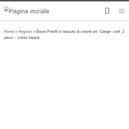
Skip to content
Me
Home
»
Negozio
»
Boxer Perofil in tessuto di cotone art. Gange- conf. 2
pezzi – colors bipack