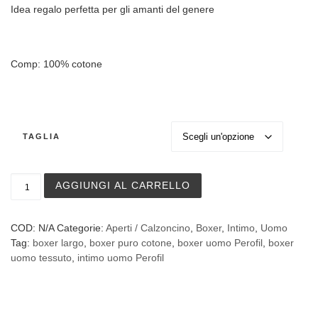
Idea regalo perfetta per gli amanti del genere
Comp: 100% cotone
TAGLIA
Boxer Perofil in tessuto di cotone art. Gange- conf. 2 pez
AGGIUNGI AL CARRELLO
COD:
N/A
Categorie:
Aperti / Calzoncino
,
Boxer
,
Intimo
,
Uomo
Tag:
boxer largo
,
boxer puro cotone
,
boxer uomo Perofil
,
boxer
uomo tessuto
,
intimo uomo Perofil