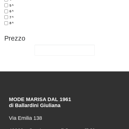
5^
6^
7^
8^
Prezzo
MODE MARISA DAL 1961
di Ballardini Giuliana
Via Emilia 138