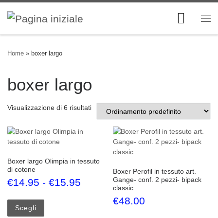
Skip to content
Me
Home
»
boxer largo
boxer largo
Visualizzazione di 6 risultati
Boxer largo Olimpia in tessuto
di cotone
Boxer Perofil in tessuto art.
Gange- conf. 2 pezzi- bipack
Fascia di prezzo: da €14.95 
€
14.95
-
€
15.95
classic
Questo prodotto ha più varianti. Le opzioni possono esse
€
48.00
Scegli
Questo prodotto ha più