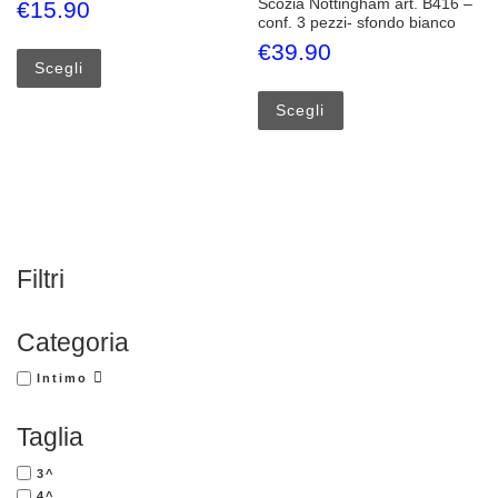
Scozia Nottingham art. B416 –
€
15.90
conf. 3 pezzi- sfondo bianco
Questo prodotto ha più varianti. Le opzioni possono esse
€
39.90
Scegli
Questo prodotto ha più
Scegli
Filtri
Categoria
Intimo
Taglia
3^
4^