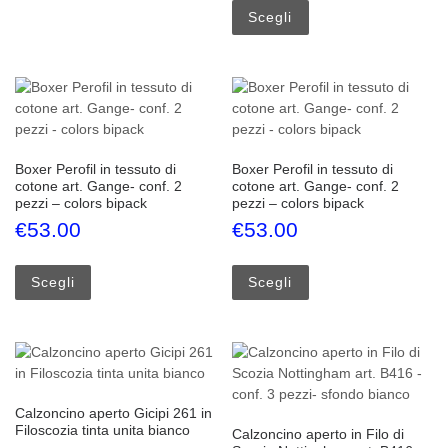
Scegli
Boxer Perofil in tessuto di
Boxer Perofil in tessuto di
cotone art. Gange- conf. 2
cotone art. Gange- conf. 2
pezzi – colors bipack
pezzi – colors bipack
€
53.00
€
53.00
Questo prodotto ha più varianti. Le opzioni possono esse
Questo prodotto ha più
Scegli
Scegli
Calzoncino aperto Gicipi 261 in
Filoscozia tinta unita bianco
Calzoncino aperto in Filo di