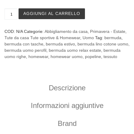
Bermuda da uomo Perofil in lino e cotone serie Street H
AGGIUNGI AL CARRELLO
COD:
N/A
Categorie:
Abbigliamento da casa
,
Primavera - Estate
,
Tute da casa Tute sportive & Homewear
,
Uomo
Tag:
bermuda
,
bermuda con tasche
,
bermuda estivo
,
bermuda lino cotone uomo
,
bermuda uomo perofil
,
bermuda uomo relax estate
,
bermuda
uomo righe
,
homewear
,
homewear uomo
,
popeline
,
tessuto
Descrizione
Informazioni aggiuntive
Brand