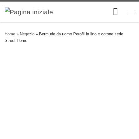
Skip to content
Me
Home
»
Negozio
»
Bermuda da uomo Perofil in lino e cotone serie
Street Home