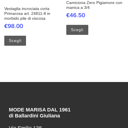
Camiciona Zero Pigiamore con
manica a 3/4
Vestaglia incrociata corta
Primarosa art. 24811-8 in
€
46.50
morbido pile di viscosa
Questo prodotto ha più
€
98.00
Scegli
Questo prodotto ha più varianti. Le opzioni possono esse
Scegli
MODE MARISA DAL 1961
di Ballardini Giuliana