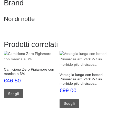
Brand
Noi di notte
Prodotti correlati
Camiciona Zero Pigiamore con
manica a 3/4
Vestaglia lunga con bottoni
Primarosa art. 24812-7 iin
€
46.50
morbido pile di viscosa
Questo prodotto ha più varianti. Le opzioni possono esse
€
99.00
Scegli
Questo prodotto ha più
Scegli