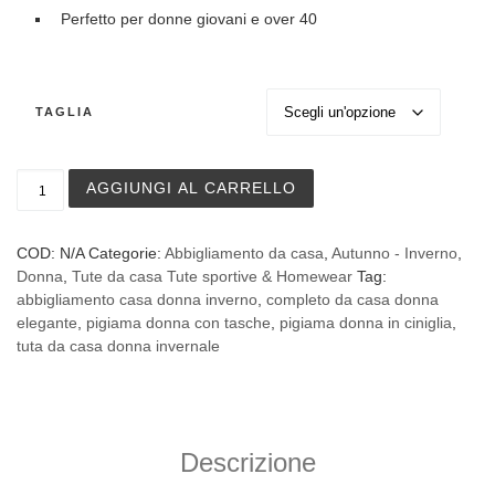
Perfetto per donne giovani e over 40
TAGLIA
Tuta da casa Noi di Notte in ciniglia felpata quantità
AGGIUNGI AL CARRELLO
COD:
N/A
Categorie:
Abbigliamento da casa
,
Autunno - Inverno
,
Donna
,
Tute da casa Tute sportive & Homewear
Tag:
abbigliamento casa donna inverno
,
completo da casa donna
elegante
,
pigiama donna con tasche
,
pigiama donna in ciniglia
,
tuta da casa donna invernale
Descrizione