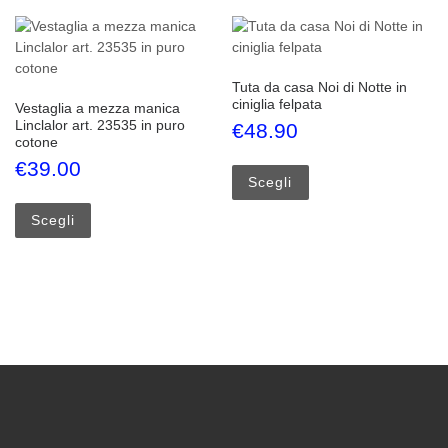
Tuta da casa Noi di Notte in
ciniglia felpata
Vestaglia a mezza manica
Linclalor art. 23535 in puro
€
48.90
cotone
Questo prodotto ha più
€
39.00
Scegli
Questo prodotto ha più varianti. Le opzioni possono esse
Scegli