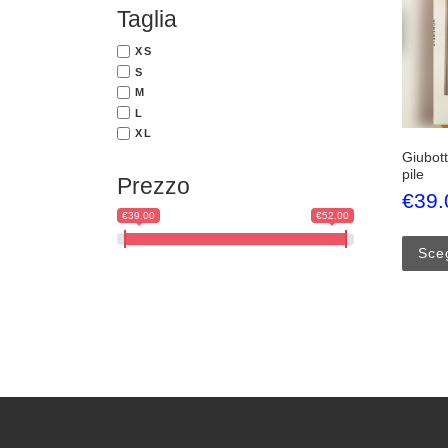
Taglia
XS
S
M
L
XL
Giubott
pile
Prezzo
€
39.
€39.00
€52.00
Sceg