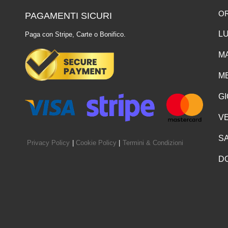
O
PAGAMENTI SICURI
LU
Paga con Stripe, Carte o Bonifico.
MA
ME
GI
VE
SA
Privacy Policy
|
Cookie Policy
|
Termini & Condizioni
D