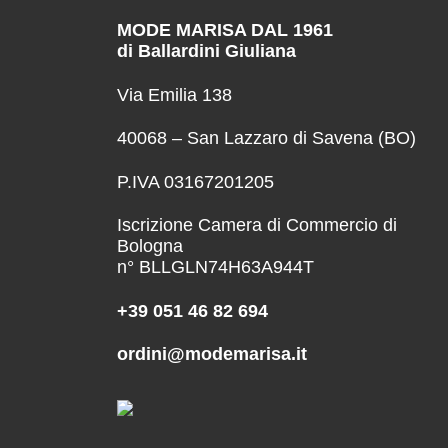
MODE MARISA DAL 1961
di Ballardini Giuliana
Via Emilia 138
40068 – San Lazzaro di Savena (BO)
P.IVA 03167201205
Iscrizione Camera di Commercio di
Bologna
n° BLLGLN74H63A944T
+39 051 46 82 694
ordini@modemarisa.it