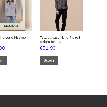
ino corto Kissimo in
Tuta da casa Noi di Notte in
ciniglia felpata
00
€
51.90
Questo prodotto ha più varianti. Le opzioni possono essere scelte 
Questo prodotto ha più varianti.
li
Scegli