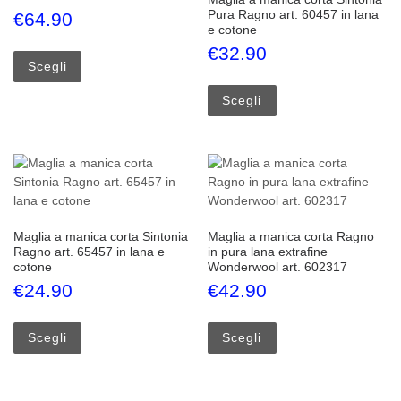
Pura Ragno art. 60457 in lana
€
64.90
e cotone
Questo prodotto ha più varianti. Le opzioni possono esse
€
32.90
Scegli
Questo prodotto ha più
Scegli
Maglia a manica corta Sintonia
Maglia a manica corta Ragno
Ragno art. 65457 in lana e
in pura lana extrafine
cotone
Wonderwool art. 602317
€
24.90
€
42.90
Questo prodotto ha più varianti. Le opzioni possono esse
Questo prodotto ha più
Scegli
Scegli