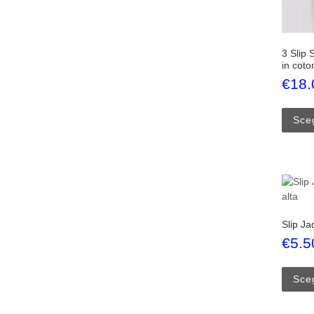
3 Slip 
in coto
€
18.
Sceg
Slip Ja
€
5.5
Sceg