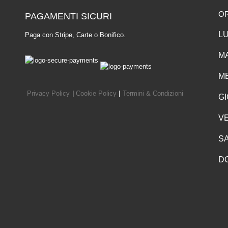
O
PAGAMENTI SICURI
LU
Paga con Stripe, Carte o Bonifico.
MA
ME
Privacy Policy
|
Cookie Policy
|
Termini & Condizioni
GI
VE
SA
D