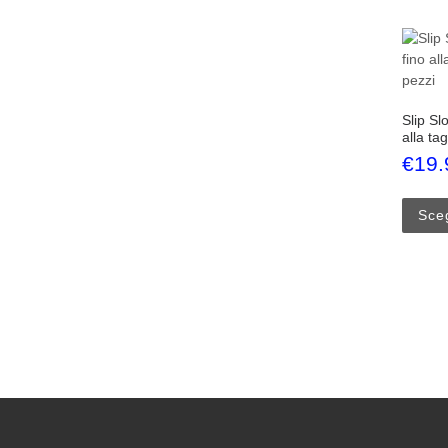
Slip Sl
alla ta
€
19.
Sceg