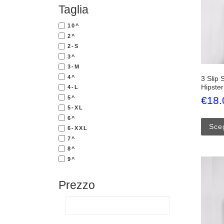
Taglia
10^
2^
2-S
3^
3-M
4^
3 Slip 
Hipster
4-L
5^
€
18.
5-XL
6^
Sceg
6-XXL
7^
8^
9^
Prezzo