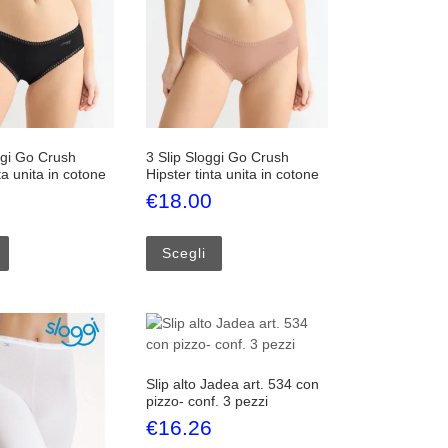
ggi Go Crush
3 Slip Sloggi Go Crush
ta unita in cotone
Hipster tinta unita in cotone
€
18.00
nella pagina del prodotto
 Le opzioni possono essere scelte nella pagina del prodotto
Questo prodotto ha più varianti. Le opzioni possono essere scelte nel
Questo prodotto ha più varianti. Le
Scegli
Slip alto Jadea art. 534 con
pizzo- conf. 3 pezzi
€
16.26