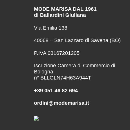
MODE MARISA DAL 1961
di Ballardini Giuliana
Via Emilia 138
40068 – San Lazzaro di Savena (BO)
P.IVA 03167201205
Iscrizione Camera di Commercio di
Bologna
n° BLLGLN74H63A944T
+39 051 46 82 694
ordini@modemarisa.it