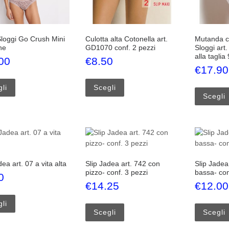
Sloggi Go Crush Mini
Culotta alta Cotonella art.
Mutanda c
ne
GD1070 conf. 2 pezzi
Sloggi art.
alla taglia
00
€
8.50
€
17.90
Questo prodotto ha più varianti. Le opzioni possono essere scelte 
Questo prodotto ha più varianti.
li
Scegli
Scegli
dea art. 07 a vita alta
Slip Jadea art. 742 con
Slip Jadea 
pizzo- conf. 3 pezzi
bassa- con
0
€
14.25
€
12.00
Questo prodotto ha più varianti. Le opzioni possono essere scelte 
Questo prodotto ha più varianti.
li
Scegli
Scegli