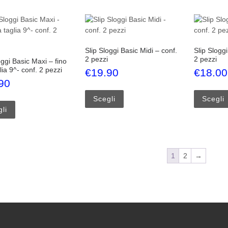
Slip Sloggi Basic Midi – conf.
Slip Sloggi
2 pezzi
2 pezzi
oggi Basic Maxi – fino
glia 9^- conf. 2 pezzi
€
19.90
€
18.00
90
Questo prodotto ha più varianti.
Questo prodotto ha più varianti. Le opzioni possono essere scelte 
Scegli
Scegli
li
1
2
→