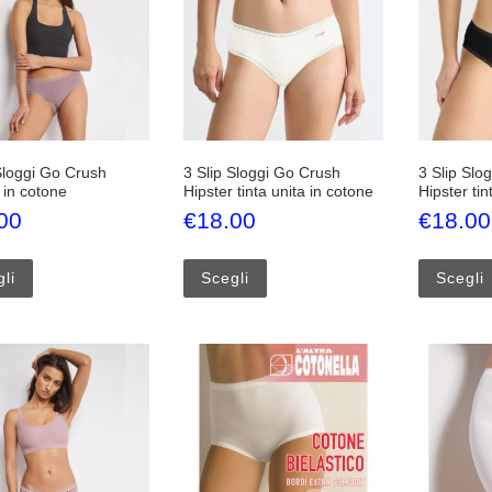
Sloggi Go Crush
3 Slip Sloggi Go Crush
3 Slip Slo
 in cotone
Hipster tinta unita in cotone
Hipster tin
00
€
18.00
€
18.00
Questo prodotto ha più varianti. Le opzioni possono essere scelte 
Questo prodotto ha più varianti.
li
Scegli
Scegli