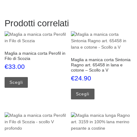
Prodotti correlati
Maglia a manica corta Perofil in
Filo di Scozia
Maglia a manica corta Sintonia
Ragno art. 65458 in lana e
€
33.00
cotone – Scollo a V
Questo prodotto ha più varianti. Le opzioni possono esse
€
24.90
Scegli
Questo prodotto ha più
Scegli