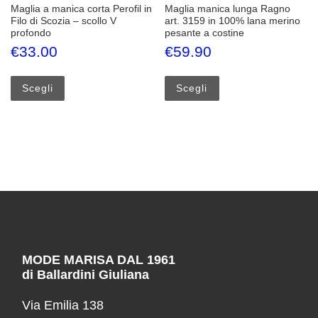
Maglia a manica corta Perofil in
Maglia manica lunga Ragno
Filo di Scozia – scollo V
art. 3159 in 100% lana merino
profondo
pesante a costine
€
33.00
€
59.90
Questo prodotto ha più varianti. Le opzioni possono esse
Questo prodotto ha più
Scegli
Scegli
MODE MARISA DAL 1961
di Ballardini Giuliana
Via Emilia 138