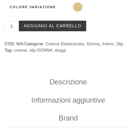
COLORE VARIAZIONE
3 Slip Sloggi Go Crush Hipster tinta unita in cotone quant
AGGIUNGI AL CARRELLO
COD:
N/A
Categorie:
Cotone Elasticizzato
,
Donna
,
Intimo
,
Slip
Tag:
cotone
,
slip DONNA
,
sloggi
Descrizione
Informazioni aggiuntive
Brand