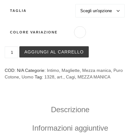
TAGLIA
COLORE VARIAZIONE
Maglia a manica corta Cagi art. 1328 in puro cotone quan
AGGIUNGI AL CARRELLO
COD:
N/A
Categorie:
Intimo
,
Magliette
,
Mezza manica
,
Puro
Cotone
,
Uomo
Tag:
1328
,
art.
,
Cagi
,
MEZZA MANICA
Descrizione
Informazioni aggiuntive