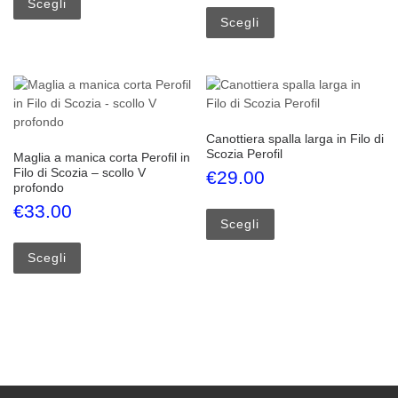
Questo prodotto ha più
Scegli
Scegli
Canottiera spalla larga in Filo di
Scozia Perofil
Maglia a manica corta Perofil in
Filo di Scozia – scollo V
€
29.00
profondo
Questo prodotto ha più
€
33.00
Scegli
Questo prodotto ha più varianti. Le opzioni possono esse
Scegli