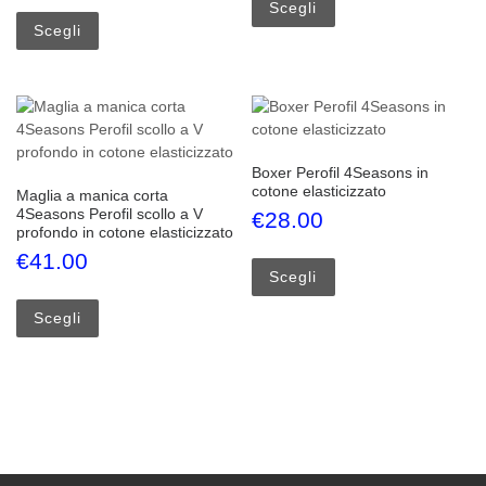
Questo prodotto ha più varianti. Le opzioni possono esse
Scegli
Scegli
Boxer Perofil 4Seasons in
cotone elasticizzato
Maglia a manica corta
4Seasons Perofil scollo a V
€
28.00
profondo in cotone elasticizzato
Questo prodotto ha più
€
41.00
Scegli
Questo prodotto ha più varianti. Le opzioni possono esse
Scegli