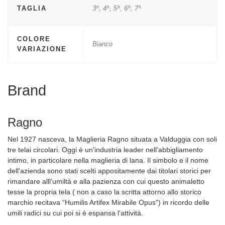
TAGLIA
3^, 4^, 5^, 6^, 7^
COLORE
Bianco
VARIAZIONE
Brand
Ragno
Nel 1927 nasceva, la Maglieria Ragno situata a Valduggia con soli
tre telai circolari. Oggi è un'industria leader nell'abbigliamento
intimo, in particolare nella maglieria di lana. Il simbolo e il nome
dell'azienda sono stati scelti appositamente dai titolari storici per
rimandare alll'umiltà e alla pazienza con cui questo animaletto
tesse la propria tela ( non a caso la scritta attorno allo storico
marchio recitava “Humilis Artifex Mirabile Opus") in ricordo delle
umili radici su cui poi si è espansa l'attività.