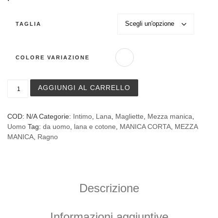
TAGLIA
COLORE VARIAZIONE
Maglia a manica corta Sintonia Pura Ragno art. 60457 in 
AGGIUNGI AL CARRELLO
COD:
N/A
Categorie:
Intimo
,
Lana
,
Magliette
,
Mezza manica
,
Uomo
Tag:
da uomo
,
lana e cotone
,
MANICA CORTA
,
MEZZA
MANICA
,
Ragno
Descrizione
Informazioni aggiuntive