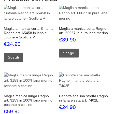
Maglia a manica corta Sintonia
Maglia a manica corta Ragno
Ragno art. 65458 in lana e
art. 60037 in pura lana merino
cotone – Scollo a V
€
39.90
€
24.90
Questo prodotto ha più
Questo prodotto ha più varianti. Le opzioni possono esse
Scegli
Scegli
Maglia manica lunga Ragno
Canotta spallina stretta Ragno
art. 3159 in 100% lana merino
in lana e seta art. 7402E
pesante a costine
€
24.90
€
59.90