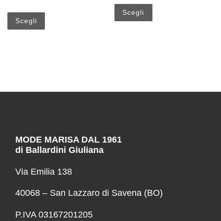
Questo prodotto ha più
Questo prodotto ha più varianti. Le opzioni possono esse
Scegli
Scegli
MODE MARISA DAL 1961
di Ballardini Giuliana
Via Emilia 138
40068 – San Lazzaro di Savena (BO)
P.IVA 03167201205