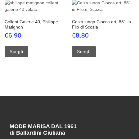
Collant Galerie 40, Philippe
Calza lunga Ciocca art. 881 in
Matignon
Filo di Scozia
€
6.90
€
8.80
Questo prodotto ha più varianti. Le opzioni possono esse
Questo prodotto ha più
Scegli
Scegli
MODE MARISA DAL 1961
di Ballardini Giuliana