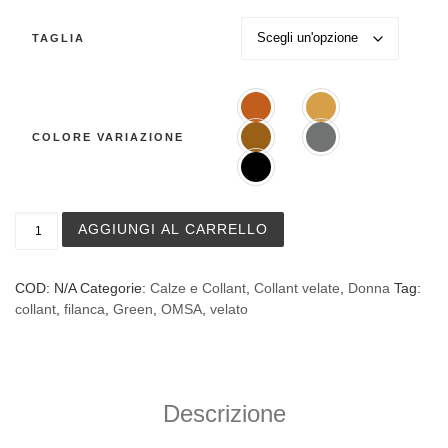
TAGLIA
COLORE VARIAZIONE
Collant in filanca OMSA art. Green XL - conf. risparmio 1
AGGIUNGI AL CARRELLO
COD:
N/A
Categorie:
Calze e Collant
,
Collant velate
,
Donna
Tag:
collant
,
filanca
,
Green
,
OMSA
,
velato
Descrizione