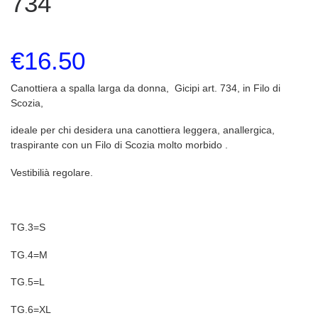
734
€
16.50
Canottiera a spalla larga da donna, Gicipi art. 734, in Filo di
Scozia,
ideale per chi desidera una canottiera leggera, anallergica,
traspirante con un Filo di Scozia molto morbido .
Vestibilià regolare.
TG.3=S
TG.4=M
TG.5=L
TG.6=XL