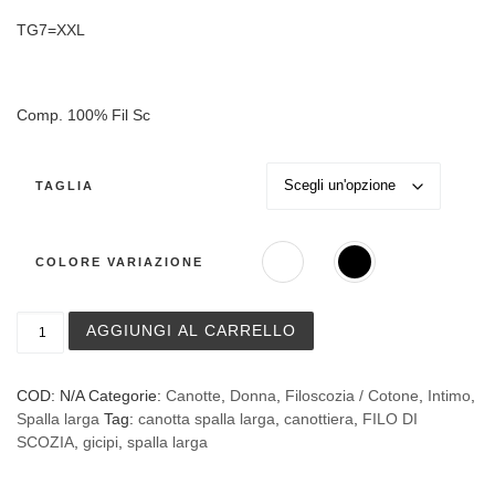
TG7=XXL
Comp. 100% Fil Sc
TAGLIA
COLORE VARIAZIONE
Canottiera a spalla larga Gicipi in Filo di Scozia art. 734
AGGIUNGI AL CARRELLO
COD:
N/A
Categorie:
Canotte
,
Donna
,
Filoscozia / Cotone
,
Intimo
,
Spalla larga
Tag:
canotta spalla larga
,
canottiera
,
FILO DI
SCOZIA
,
gicipi
,
spalla larga