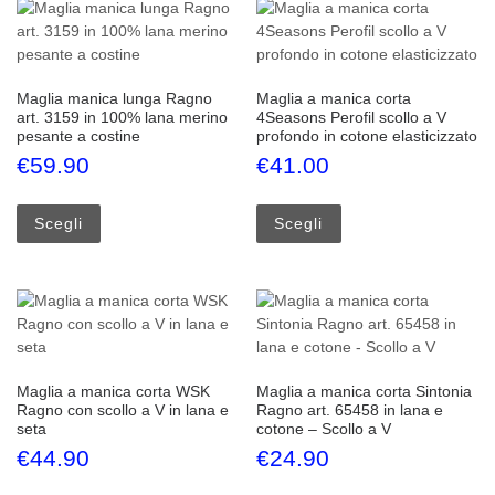
Maglia manica lunga Ragno
Maglia a manica corta
art. 3159 in 100% lana merino
4Seasons Perofil scollo a V
pesante a costine
profondo in cotone elasticizzato
€
59.90
€
41.00
Questo prodotto ha più varianti. Le opzioni possono esse
Questo prodotto ha più
Scegli
Scegli
Maglia a manica corta WSK
Maglia a manica corta Sintonia
Ragno con scollo a V in lana e
Ragno art. 65458 in lana e
seta
cotone – Scollo a V
€
44.90
€
24.90
Questo prodotto ha più varianti. Le opzioni possono esse
Questo prodotto ha più