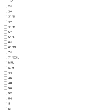
2^
3^
3°/S
4^
4°/M
5^
5°/L
6^
6°/XL
7^
7°/XXL
M/L
S/M
44
46
48
50
52
54
S
M