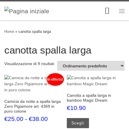
Skip to content
Me
Home
»
canotta spalla larga
canotta spalla larga
Visualizzazione di 9 risultati
In offerta!
Canotta a spalla larga in
bamboo Magic Dream
Camicia da notte a spalla larga
Zero Pigiamore art. 4369 in
€
10.90
puro cotone
Questo prodotto ha più
Fascia di prezzo: da €25.00 
€
25.00
-
€
38.00
Scegli
Questo prodotto ha più varianti. Le opzioni possono esse