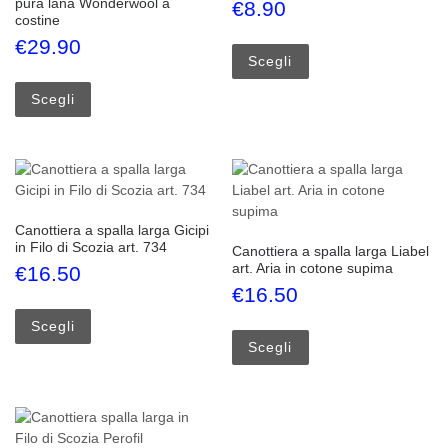
pura lana Wonderwool a
€
8.90
costine
Questo prodotto ha più
€
29.90
Scegli
Questo prodotto ha più varianti. Le opzioni possono esse
Scegli
Canottiera a spalla larga Gicipi
in Filo di Scozia art. 734
Canottiera a spalla larga Liabel
art. Aria in cotone supima
€
16.50
€
16.50
Questo prodotto ha più varianti. Le opzioni possono esse
Questo prodotto ha più
Scegli
Scegli