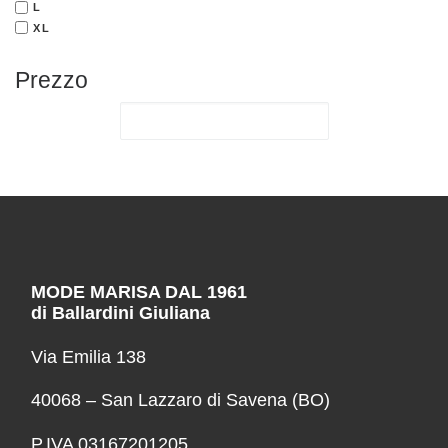
L
XL
Prezzo
MODE MARISA DAL 1961
di Ballardini Giuliana
Via Emilia 138
40068 – San Lazzaro di Savena (BO)
P.IVA 03167201205