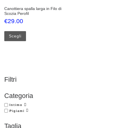
Canottiera spalla larga in Filo di
Scozia Perofil
€
29.00
Questo prodotto ha più varianti. Le opzioni possono esse
Scegli
Filtri
Categoria
Intimo
Pigiami
Taglia