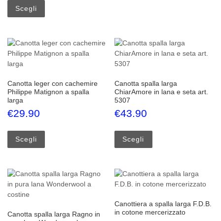
Scegli
Canotta leger con cachemire
Canotta spalla larga
Philippe Matignon a spalla
ChiarAmore in lana e seta art.
larga
5307
€
29.90
€
43.90
Questo prodotto ha più varianti. Le opzioni possono esse
Questo prodotto ha più
Scegli
Scegli
Canottiera a spalla larga F.D.B.
in cotone mercerizzato
Canotta spalla larga Ragno in