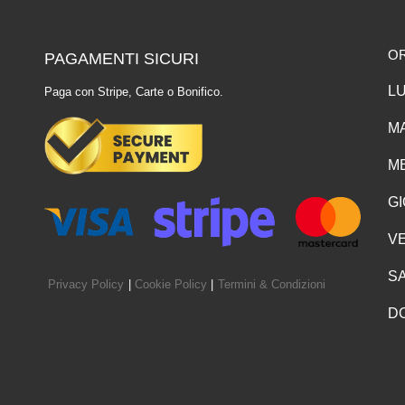
O
PAGAMENTI SICURI
LU
Paga con Stripe, Carte o Bonifico.
MA
ME
GI
VE
SA
Privacy Policy
|
Cookie Policy
|
Termini & Condizioni
D