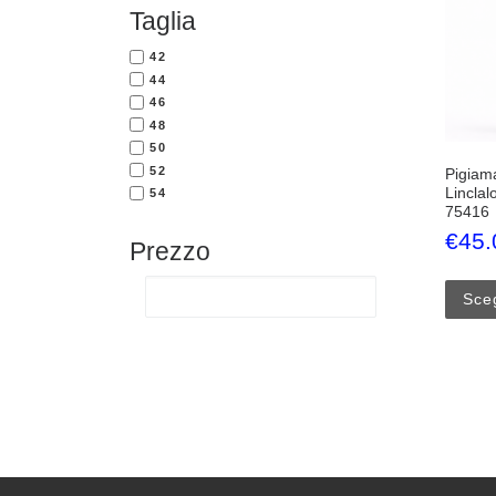
Taglia
42
44
46
48
50
52
Pigiam
Linclal
54
75416
€
45.
Prezzo
Sceg