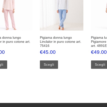
a donna lungo
Pigiama donna lungo
Pigiama l
or in puro cotone art.
Linclalor in puro cotone art.
Pigiamore 
75416
art. 4891E
00
€
45.00
€
49.00
Questo prodotto ha più varianti. Le opzioni possono essere scelte 
Questo prodotto ha più varianti.
li
Scegli
Scegli