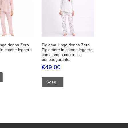
ungo donna Zero
Pigiama lungo donna Zero
in cotone leggero
Pigiamore in cotone leggero
con stampa coccinella
beneaugurante
€
49.00
nella pagina del prodotto
 Le opzioni possono essere scelte nella pagina del prodotto
Questo prodotto ha più varianti. Le opzioni possono essere scelte nel
Questo prodotto ha più varianti. Le
Scegli