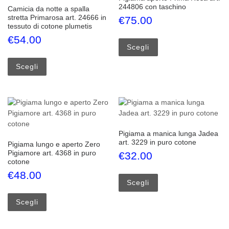
244806 con taschino
Camicia da notte a spalla
stretta Primarosa art. 24666 in
€
75.00
tessuto di cotone plumetis
Questo prodotto ha più
€
54.00
Scegli
Questo prodotto ha più varianti. Le opzioni possono esse
Scegli
Pigiama a manica lunga Jadea
art. 3229 in puro cotone
Pigiama lungo e aperto Zero
Pigiamore art. 4368 in puro
€
32.00
cotone
Questo prodotto ha più
€
48.00
Scegli
Questo prodotto ha più varianti. Le opzioni possono esse
Scegli