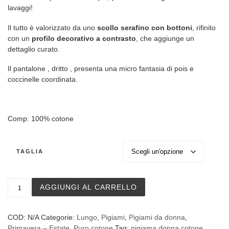
lavaggi!
Il tutto è valorizzato da uno
scollo serafino con bottoni
, rifinito
con un
profilo decorativo a contrasto
, che aggiunge un
dettaglio curato.
Il pantalone , dritto , presenta una micro fantasia di pois e
coccinelle coordinata.
Comp: 100% cotone
TAGLIA
Pigiama lungo donna Zero Pigiamore in cotone leggero c
AGGIUNGI AL CARRELLO
COD:
N/A
Categorie:
Lungo
,
Pigiami
,
Pigiami da donna
,
Primavera – Estate
,
Puro cotone
Tag:
pigiama donna cotone