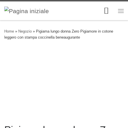
Skip to content
Me
Home
»
Negozio
»
Pigiama lungo donna Zero Pigiamore in cotone
leggero con stampa coccinella beneaugurante