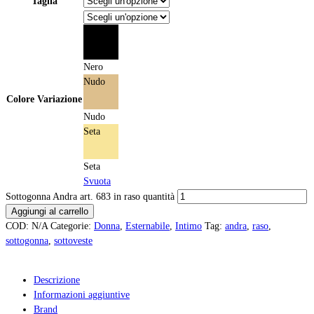
Taglia
Nero
Nero
Nudo
Colore Variazione
Nudo
Seta
Seta
Svuota
Sottogonna Andra art. 683 in raso quantità
Aggiungi al carrello
COD:
N/A
Categorie:
Donna
,
Esternabile
,
Intimo
Tag:
andra
,
raso
,
sottogonna
,
sottoveste
Descrizione
Informazioni aggiuntive
Brand