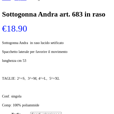
Sottogonna Andra art. 683 in raso
€
18.90
Sottogonna Andra in raso lucido setificato
Spacchetto laterale per favorire il movimento
lunghezza cm 53
TAGLIE: 2^=S, 3^=M, 4^=L, 5^=XL
Conf. singola
Comp: 100% poliammide