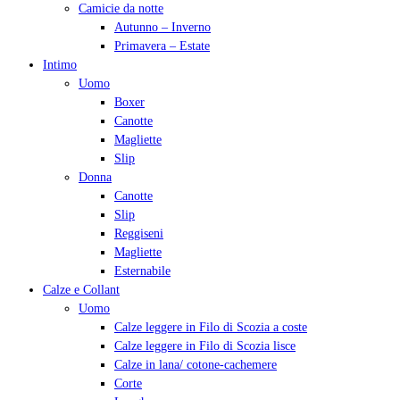
Camicie da notte
Autunno – Inverno
Primavera – Estate
Intimo
Uomo
Boxer
Canotte
Magliette
Slip
Donna
Canotte
Slip
Reggiseni
Magliette
Esternabile
Calze e Collant
Uomo
Calze leggere in Filo di Scozia a coste
Calze leggere in Filo di Scozia lisce
Calze in lana/ cotone-cachemere
Corte