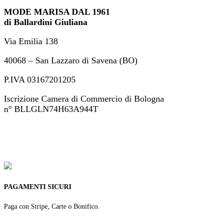
MODE MARISA DAL 1961
di Ballardini Giuliana
Via Emilia 138
40068 – San Lazzaro di Savena (BO)
P.IVA 03167201205
Iscrizione Camera di Commercio di Bologna
n° BLLGLN74H63A944T
+39 051 46 82 694
ordini@modemarisa.it
PAGAMENTI SICURI
Paga con Stripe, Carte o Bonifico.