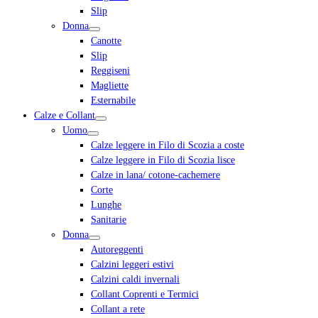
Slip
Donna
Canotte
Slip
Reggiseni
Magliette
Esternabile
Calze e Collant
Uomo
Calze leggere in Filo di Scozia a coste
Calze leggere in Filo di Scozia lisce
Calze in lana/ cotone-cachemere
Corte
Lunghe
Sanitarie
Donna
Autoreggenti
Calzini leggeri estivi
Calzini caldi invernali
Collant Coprenti e Termici
Collant a rete