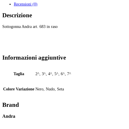
Recensioni (0)
Descrizione
Sottogonna Andra art. 683 in raso
Informazioni aggiuntive
Taglia
2^, 3^, 4^, 5^, 6^, 7^
Colore Variazione
Nero, Nudo, Seta
Brand
Andra