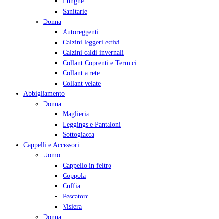
Lunghe
Sanitarie
Donna
Autoreggenti
Calzini leggeri estivi
Calzini caldi invernali
Collant Coprenti e Termici
Collant a rete
Collant velate
Abbigliamento
Donna
Maglieria
Leggings e Pantaloni
Sottogiacca
Cappelli e Accessori
Uomo
Cappello in feltro
Coppola
Cuffia
Pescatore
Visiera
Donna