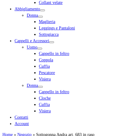
Collant velate
Abbigliamento
Donna
Maglieria
Leggings e Pantaloni
Sottogiacca
Cappelli e Accessori
Uomo
Cappello in feltro
Coppola
Cuffia
Pescatore
Visiera
Donna
Cappello in feltro
Cloche
Cuffia
Visiera
Contatti
Account
Home
»
Negozio
»
Sottogonna Andra art. 683 in raso