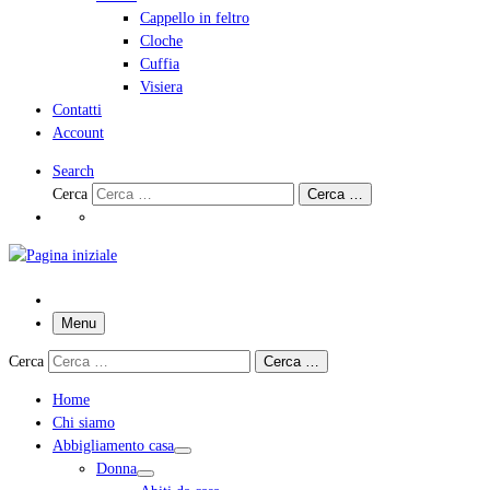
Cappello in feltro
Cloche
Cuffia
Visiera
Contatti
Account
Search
Cerca
Cerca …
Menu
Cerca
Cerca …
Home
Chi siamo
Abbigliamento casa
Donna