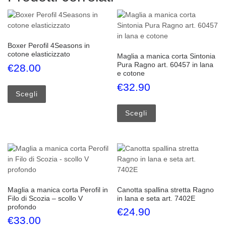
Boxer Perofil 4Seasons in
cotone elasticizzato
Maglia a manica corta Sintonia
Pura Ragno art. 60457 in lana
€
28.00
e cotone
Questo prodotto ha più varianti. Le opzioni possono esse
€
32.90
Scegli
Questo prodotto ha più
Scegli
Maglia a manica corta Perofil in
Canotta spallina stretta Ragno
Filo di Scozia – scollo V
in lana e seta art. 7402E
profondo
€
24.90
€
33.00