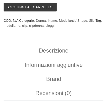
Slip Sloggi Control Tai - conf. 2 pezzi quantità
AGGIUNGI AL CARRELLO
COD:
N/A
Categorie:
Donna
,
Intimo
,
Modellanti / Shape
,
Slip
Tag:
modellante
,
slip
,
slipdonna
,
sloggi
Descrizione
Informazioni aggiuntive
Brand
Recensioni (0)