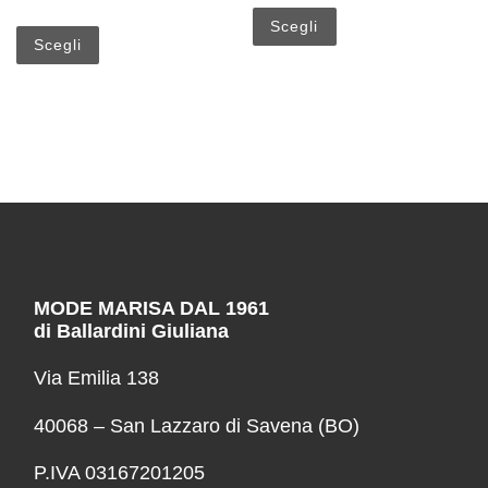
Questo prodotto ha più
Questo prodotto ha più varianti. Le opzioni possono esse
Scegli
Scegli
MODE MARISA DAL 1961
di Ballardini Giuliana
Via Emilia 138
40068 – San Lazzaro di Savena (BO)
P.IVA 03167201205