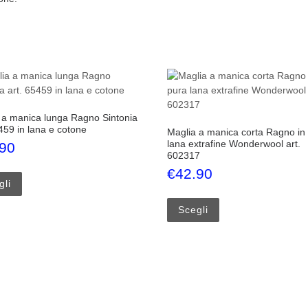
 a manica lunga Ragno Sintonia
459 in lana e cotone
Maglia a manica corta Ragno in
lana extrafine Wonderwool art.
.90
602317
oni possono essere scelte nella pagina del prodotto
Questo prodotto ha più varianti. Le opzioni possono essere scelte
€
42.90
gli
Questo prodotto ha p
Scegli