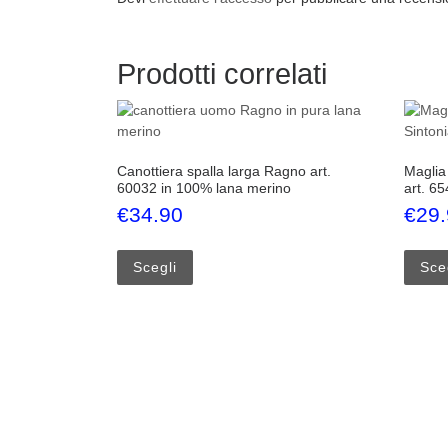
Prodotti correlati
Canottiera spalla larga Ragno art.
Maglia
60032 in 100% lana merino
art. 65
€
34.90
€
29
Questo prodotto ha più varianti. Le opzi
Scegli
Sce