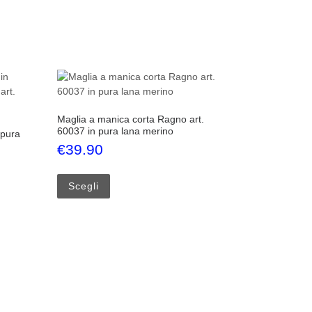
Maglia a manica corta Ragno art.
60037 in pura lana merino
 pura
€
39.90
 nella pagina del prodotto
Questo prodotto ha più varianti. Le opzioni p
Scegli
iù varianti. Le opzioni possono essere scelte nella pagina del prodotto