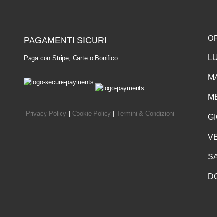
O
PAGAMENTI SICURI
LU
Paga con Stripe, Carte o Bonifico.
MA
ME
Privacy Policy
|
Cookie Policy
|
Termini & Condizioni
GI
VE
SA
D