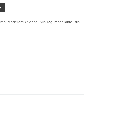
conf. 2 pezzi quantità
O
timo
,
Modellanti / Shape
,
Slip
Tag:
modellante
,
slip
,