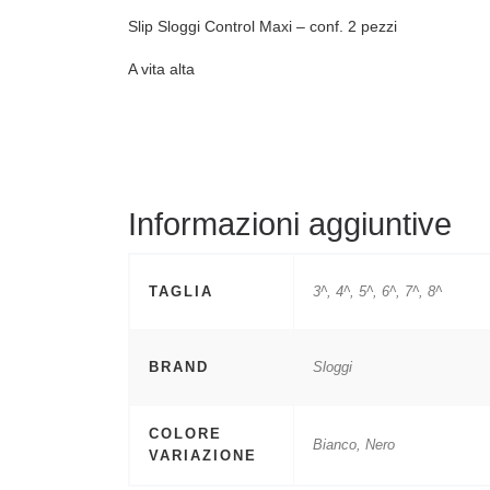
Slip Sloggi Control Maxi – conf. 2 pezzi
A vita alta
Informazioni aggiuntive
TAGLIA
3^, 4^, 5^, 6^, 7^, 8^
BRAND
Sloggi
COLORE
Bianco, Nero
VARIAZIONE