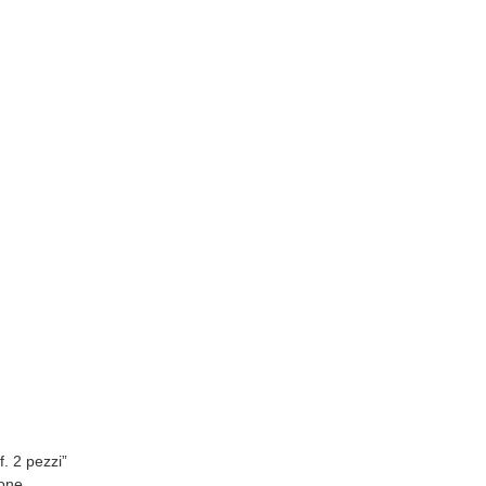
. 2 pezzi”
one.