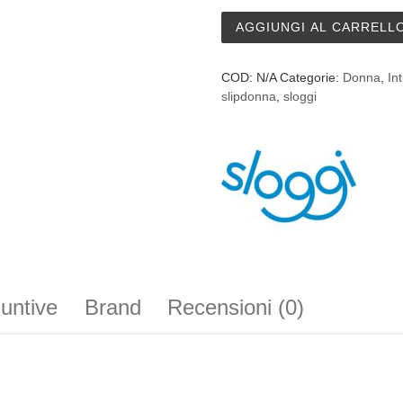
Slip Sloggi Control Maxi - 
AGGIUNGI AL CARRELL
COD:
N/A
Categorie:
Donna
,
In
slipdonna
,
sloggi
iuntive
Brand
Recensioni (0)