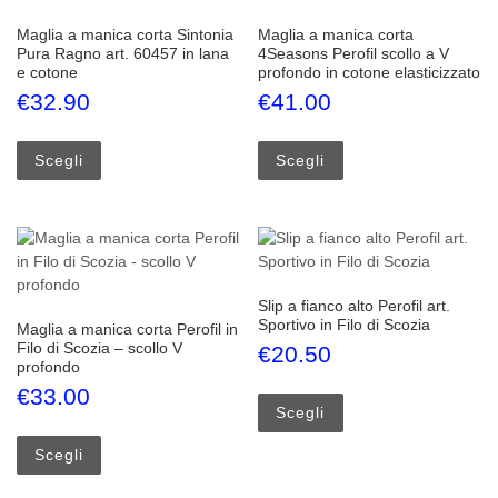
Maglia a manica corta Sintonia
Maglia a manica corta
Pura Ragno art. 60457 in lana
4Seasons Perofil scollo a V
e cotone
profondo in cotone elasticizzato
€
32.90
€
41.00
Questo prodotto ha più varianti. Le opzioni possono esse
Questo prodotto ha più
Scegli
Scegli
Slip a fianco alto Perofil art.
Sportivo in Filo di Scozia
Maglia a manica corta Perofil in
Filo di Scozia – scollo V
€
20.50
profondo
Questo prodotto ha più
€
33.00
Scegli
Questo prodotto ha più varianti. Le opzioni possono esse
Scegli