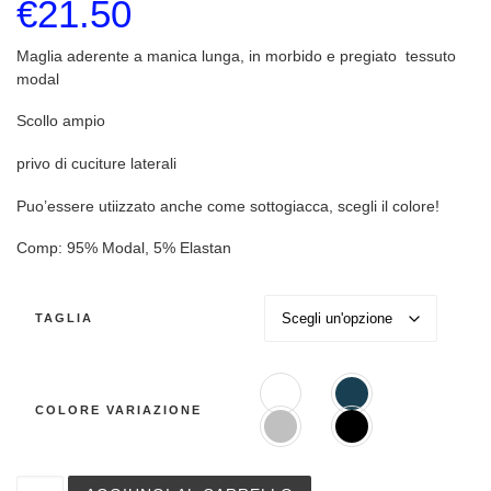
€
21.50
Maglia aderente a manica lunga, in morbido e pregiato tessuto
modal
Scollo ampio
privo di cuciture laterali
Puo’essere utiizzato anche come sottogiacca, scegli il colore!
Comp: 95% Modal, 5% Elastan
TAGLIA
COLORE VARIAZIONE
Maglia manica lunga Egi art.1145 in modal quantità