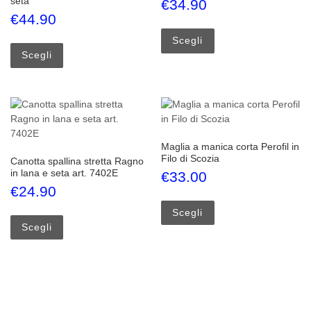
seta
€
34.90
€
44.90
Questo prodotto ha più
Questo prodotto ha più varianti. Le opzioni possono esse
Scegli
Scegli
Maglia a manica corta Perofil in
Filo di Scozia
Canotta spallina stretta Ragno
in lana e seta art. 7402E
€
33.00
€
24.90
Questo prodotto ha più
Questo prodotto ha più varianti. Le opzioni possono esse
Scegli
Scegli