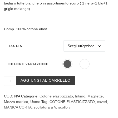
taglia o tutte bianche o in assortimento scuro ( 1 nero+1 blu+1
grigio melange)
Comp. 100% cotone elast
TAGLIA
COLORE VARIAZIONE
Maglia a manica corta Enrico Coveri art. ET1001 in cotone
AGGIUNGI AL CARRELLO
COD:
N/A
Categorie:
Cotone elasticizzato
,
Intimo
,
Magliette
,
Mezza manica
,
Uomo
Tag:
COTONE ELASTICIZZATO
,
coveri
,
MANICA CORTA
,
scollatura a V
,
scollo v