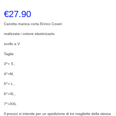
€
27.90
Canotta manica corta Enrico Coveri
realizzata i cotone elasticizazto
scollo a V
Taglie:
3^= S ,
4^=M,
5^= L ,
6^=XL ,
7^=XXL
Il prezzo si intende per un spedizione di tre magliette della stessa