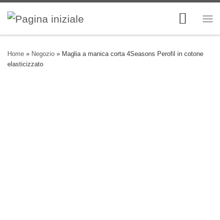
Skip to content
Me
Home
»
Negozio
»
Maglia a manica corta 4Seasons Perofil in cotone
elasticizzato