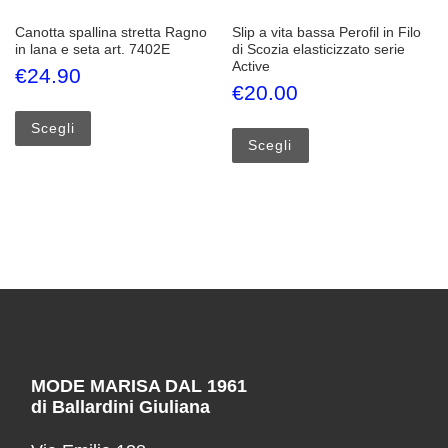
Canotta spallina stretta Ragno
Slip a vita bassa Perofil in Filo
in lana e seta art. 7402E
di Scozia elasticizzato serie
Active
€
24.90
€
20.00
Questo prodotto ha più varianti. Le opzioni possono esse
Questo prodotto ha più
Scegli
Scegli
MODE MARISA DAL 1961
di Ballardini Giuliana