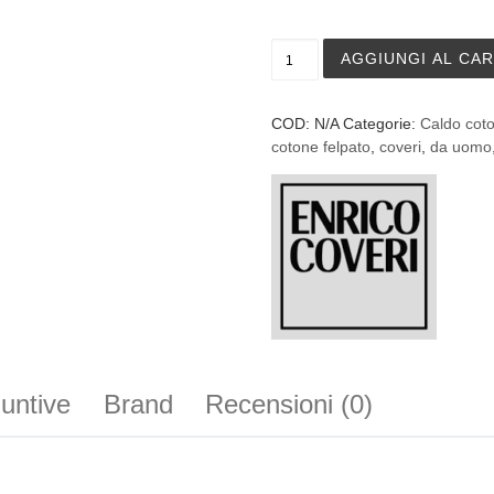
Maglia a manica lunga Enri
AGGIUNGI AL CA
COD:
N/A
Categorie:
Caldo cot
cotone felpato
,
coveri
,
da uomo
iuntive
Brand
Recensioni (0)