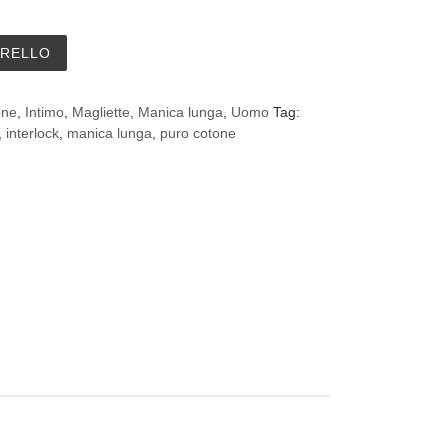
co Coveri ET1204 in caldo cotone - conf. 3 pezzi quantità
RRELLO
one
,
Intimo
,
Magliette
,
Manica lunga
,
Uomo
Tag:
,
interlock
,
manica lunga
,
puro cotone