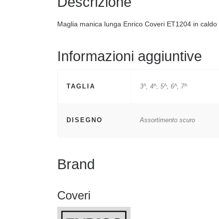
Descrizione
Maglia manica lunga Enrico Coveri ET1204 in caldo
Informazioni aggiuntive
TAGLIA
3^, 4^, 5^, 6^, 7^
DISEGNO
Assortimento scuro
Brand
Coveri