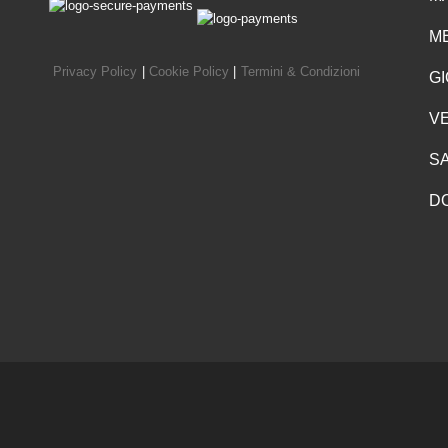
ME
Privacy Policy
|
Cookie Policy
|
Termini & Condizioni
GI
VE
SA
D