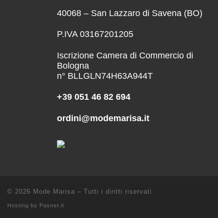
40068 – San Lazzaro di Savena (BO)
P.IVA 03167201205
Iscrizione Camera di Commercio di
Bologna
n° BLLGLN74H63A944T
+39 051 46 82 694
ordini@modemarisa.it
© 2026
Mode Marisa
–
Tutti i diritti riservati
Hosting by
Pasnet.it