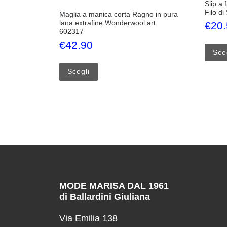
Slip a 
Filo di
Maglia a manica corta Ragno in pura
lana extrafine Wonderwool art.
€
20
602317
€
42.90
Sce
Questo prodotto ha più varianti. Le opzi
Scegli
MODE MARISA DAL 1961
di Ballardini Giuliana
Via Emilia 138