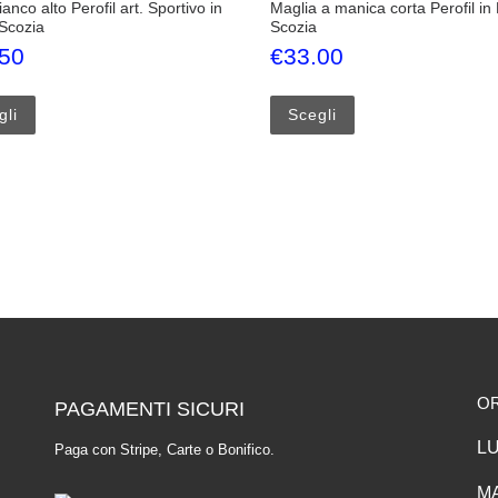
fianco alto Perofil art. Sportivo in
Maglia a manica corta Perofil in F
 Scozia
Scozia
.50
€
33.00
Questo prodotto ha più varianti. Le opzioni possono essere scelte
Questo prodotto ha p
gli
Scegli
oni possono essere scelte nella pagina del prodotto
O
PAGAMENTI SICURI
LU
Paga con Stripe, Carte o Bonifico.
MA