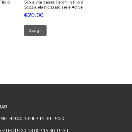
ilo di
Slip a vita bassa Perofil in Filo di
Scozia elasticizzato serie Active
€
20.00
 nella pagina del prodotto
iù varianti. Le opzioni possono essere scelte nella pagina del prodotto
Questo prodotto ha più varianti. Le opzioni p
Scegli
RARI
NEDÌ 9:30-13:00 / 15:30-19:30
RTEDÌ 9:30-13:00 / 15:30-19:30