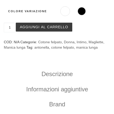
COLORE VARIAZIONE
Maglia manica lunga Antonella art. 620457 in cotone felp
AGGIUNGI AL CARRELLO
COD:
N/A
Categorie:
Cotone felpato
,
Donna
,
Intimo
,
Magliette
,
Manica lunga
Tag:
antonella
,
cotone felpato
,
manica lunga
Descrizione
Informazioni aggiuntive
Brand