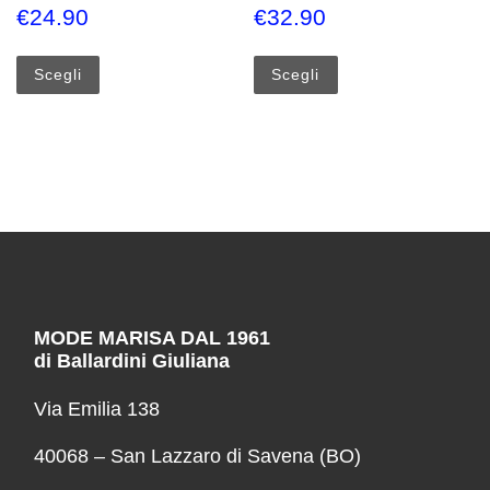
€
24.90
€
32.90
Questo prodotto ha più varianti. Le opzioni possono esse
Questo prodotto ha più
Scegli
Scegli
MODE MARISA DAL 1961
di Ballardini Giuliana
Via Emilia 138
40068 – San Lazzaro di Savena (BO)