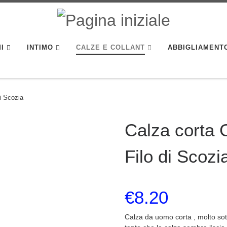
I
INTIMO
CALZE E COLLANT
ABBIGLIAMENT
di Scozia
Calza corta C
Filo di Scozi
€
8.20
Calza da uomo corta , molto sott