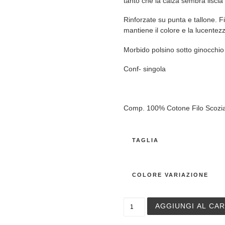
tanto che la calza sembra liscia
Rinforzate su punta e tallone. Fi
mantiene il colore e la lucentez
Morbido polsino sotto ginocchio
Conf- singola
Comp. 100% Cotone Filo Scozi
TAGLIA
COLORE VARIAZIONE
Calza corta Ciocca art. 881
AGGIUNGI AL CA