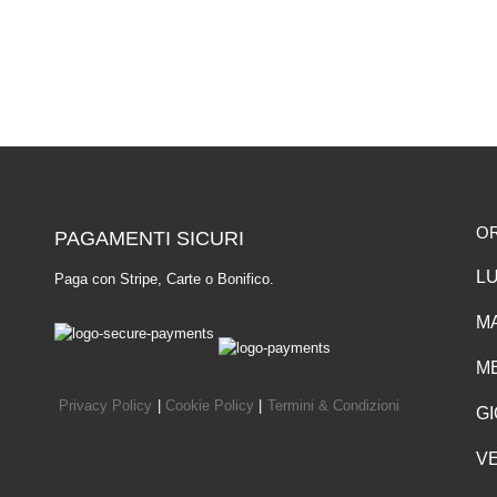
O
PAGAMENTI SICURI
LU
Paga con Stripe, Carte o Bonifico.
MA
ME
Privacy Policy
|
Cookie Policy
|
Termini & Condizioni
GI
VE