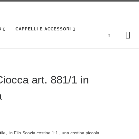
O
CAPPELLI E ACCESSORI
Search
iocca art. 881/1 in
a
ile, in Filo Scozia costina 1:1 , una costina piccola