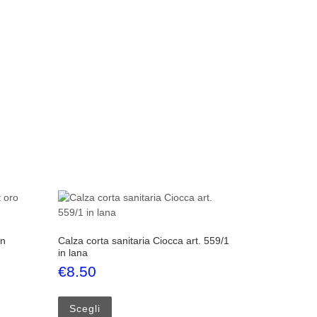
on
Calza corta sanitaria Ciocca art. 559/1
in lana
€
8.50
 nella pagina del prodotto
iù varianti. Le opzioni possono essere scelte nella pagina del prodotto
Questo prodotto ha più varianti. Le opzioni p
Scegli