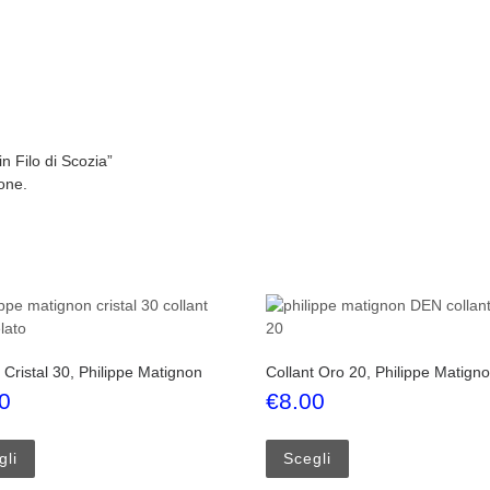
n Filo di Scozia”
one.
 Cristal 30, Philippe Matignon
Collant Oro 20, Philippe Matign
0
€
8.00
Questo prodotto ha più varianti. Le opzioni possono essere scelte
Questo prodotto ha p
oni possono essere scelte nella pagina del prodotto
gli
Scegli