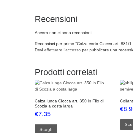
Recensioni
Ancora non ci sono recensioni.
Recensisci per primo “Calza corta Ciocca art. 881/1 i
Devi
effettuare l’accesso
per pubblicare una recensi
Prodotti correlati
Calza lunga Ciocca art. 350 in Filo di
Collant
Scozia a costa larga
€
8.9
€
7.35
Questo prodotto ha più varianti. Le opzi
Sce
Scegli