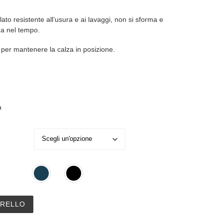
lato resistente all’usura e ai lavaggi, non si sforma e
za nel tempo.
 per mantenere la calza in posizione.
a
/1 in Filo di Scozia quantità
RRELLO