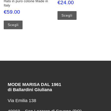
Hats in puro cotone Made in
€
24.00
Italy
Questo prodotto ha più
€
59.00
Scegli
Questo prodotto ha più varianti. Le opzioni possono esse
Scegli
MODE MARISA DAL 1961
di Ballardini Giuliana
Via Emilia 138