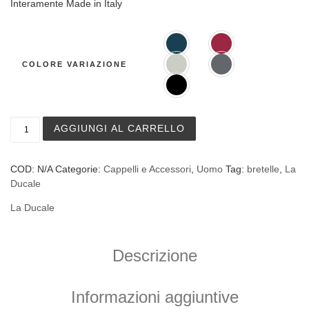
Interamente Made in Italy
COLORE VARIAZIONE
Bretelle strette La Ducale in tinta unita quantità
AGGIUNGI AL CARRELLO
COD:
N/A
Categorie:
Cappelli e Accessori
,
Uomo
Tag:
bretelle
,
La
Ducale
La Ducale
Descrizione
Informazioni aggiuntive