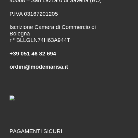
40068 – San Lazzaro di Savena (BO)
P.IVA 03167201205
Iscrizione Camera di Commercio di
Bologna
n° BLLGLN74H63A944T
+39 051 46 82 694
ordini@modemarisa.it
PAGAMENTI SICURI