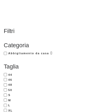
Filtri
Categoria
Abbigliamento da casa
Taglia
44
46
48
50
S
M
L
XL