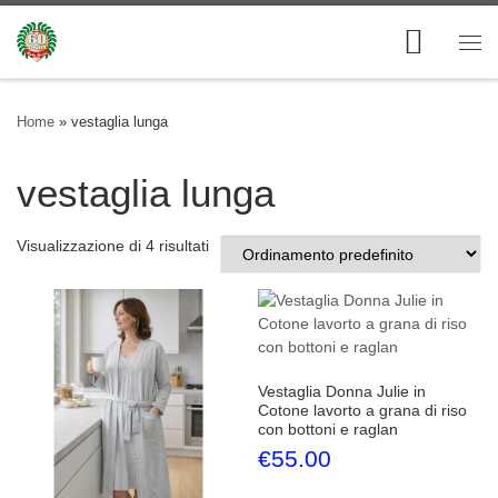
Skip to content
Me
Home
»
vestaglia lunga
vestaglia lunga
Visualizzazione di 4 risultati
Vestaglia Donna Julie in
Cotone lavorto a grana di riso
con bottoni e raglan
€
55.00
Questo prodotto ha più