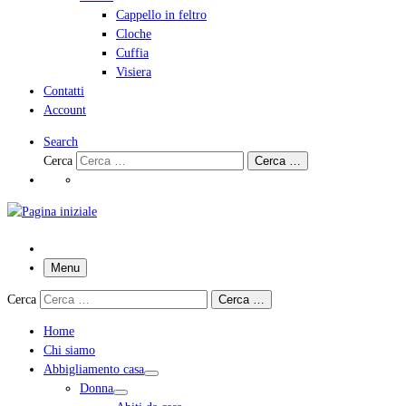
Cappello in feltro
Cloche
Cuffia
Visiera
Contatti
Account
Search
Cerca
Cerca …
Menu
Cerca
Cerca …
Home
Chi siamo
Abbigliamento casa
Donna