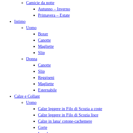
Camicie da notte
Autunno – Inverno
Primavera – Estate
Intimo
Uomo
Boxer
Canotte
Magliette
Slip
Donna
Canotte
Slip
Reggiseni
Magliette
Esternabile
Calze e Collant
Uomo
Calze leggere in Filo di Scozia a coste
Calze leggere in Filo di Scozia lisce
Calze in lana/ cotone-cachemere
Corte