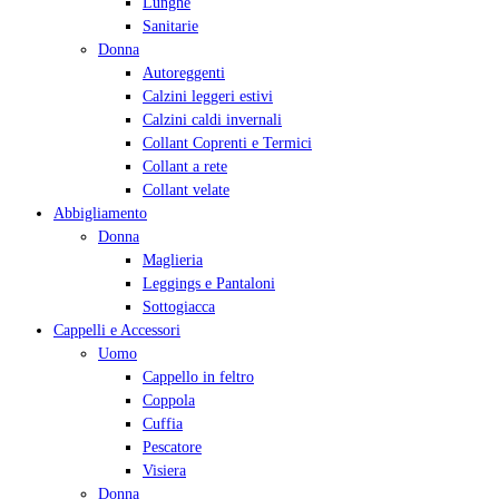
Lunghe
Sanitarie
Donna
Autoreggenti
Calzini leggeri estivi
Calzini caldi invernali
Collant Coprenti e Termici
Collant a rete
Collant velate
Abbigliamento
Donna
Maglieria
Leggings e Pantaloni
Sottogiacca
Cappelli e Accessori
Uomo
Cappello in feltro
Coppola
Cuffia
Pescatore
Visiera
Donna