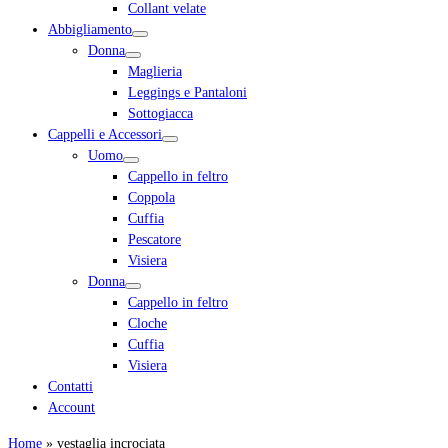
Collant velate
Abbigliamento
Donna
Maglieria
Leggings e Pantaloni
Sottogiacca
Cappelli e Accessori
Uomo
Cappello in feltro
Coppola
Cuffia
Pescatore
Visiera
Donna
Cappello in feltro
Cloche
Cuffia
Visiera
Contatti
Account
Home
»
vestaglia incrociata