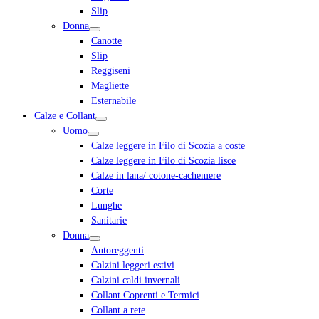
Slip
Donna
Canotte
Slip
Reggiseni
Magliette
Esternabile
Calze e Collant
Uomo
Calze leggere in Filo di Scozia a coste
Calze leggere in Filo di Scozia lisce
Calze in lana/ cotone-cachemere
Corte
Lunghe
Sanitarie
Donna
Autoreggenti
Calzini leggeri estivi
Calzini caldi invernali
Collant Coprenti e Termici
Collant a rete