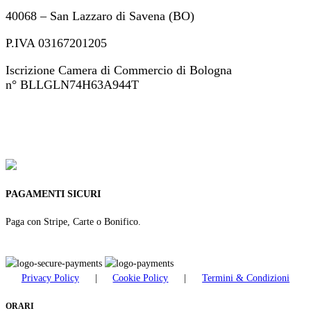
40068 – San Lazzaro di Savena (BO)
P.IVA 03167201205
Iscrizione Camera di Commercio di Bologna
n° BLLGLN74H63A944T
+39 051 46 82 694
ordini@modemarisa.it
PAGAMENTI SICURI
Paga con Stripe, Carte o Bonifico.
Privacy Policy
|
Cookie Policy
|
Termini & Condizioni
ORARI