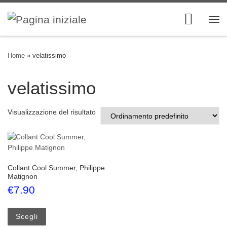
Skip to content
Me
Home
»
velatissimo
velatissimo
Visualizzazione del risultato
Collant Cool Summer, Philippe
Matignon
€
7.90
Questo prodotto ha più varianti. Le opzioni possono esse
Scegli