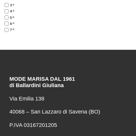
3^
4^
5^
6^
7^
MODE MARISA DAL 1961
di Ballardini Giuliana
Via Emilia 138
40068 – San Lazzaro di Savena (BO)
P.IVA 03167201205