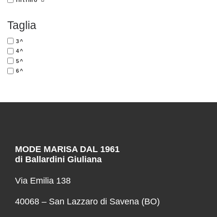
Taglia
3^
4^
5^
6^
MODE MARISA DAL 1961
di Ballardini Giuliana
Via Emilia 138
40068 – San Lazzaro di Savena (BO)