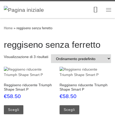
Skip to content
Me
Home
»
reggiseno senza ferretto
reggiseno senza ferretto
Visualizzazione di 3 risultati
Reggiseno riducente Triumph
Reggiseno riducente Triumph
Shape Smart P
Shape Smart P
€
58.50
€
58.50
Questo prodotto ha più varianti. Le opzioni possono esse
Questo prodotto ha più
Scegli
Scegli