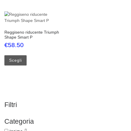
Reggiseno riducente Triumph
Shape Smart P
€
58.50
Questo prodotto ha più varianti. Le opzioni possono esse
Scegli
Filtri
Categoria
Intimo