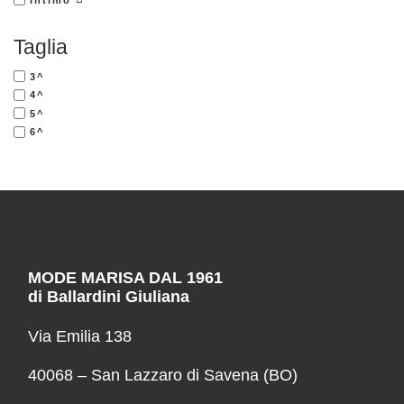
Taglia
3^
4^
5^
6^
MODE MARISA DAL 1961
di Ballardini Giuliana
Via Emilia 138
40068 – San Lazzaro di Savena (BO)