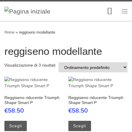
Skip to content
Me
Home
»
reggiseno modellante
reggiseno modellante
Visualizzazione di 3 risultati
Reggiseno riducente Triumph
Reggiseno riducente Triumph
Shape Smart P
Shape Smart P
€
58.50
€
58.50
Questo prodotto ha più varianti. Le opzioni possono esse
Questo prodotto ha più
Scegli
Scegli