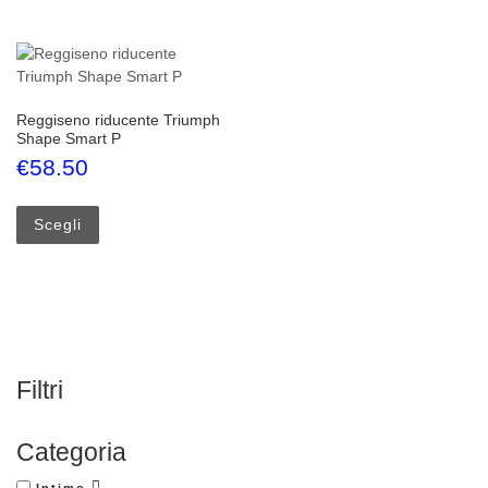
Reggiseno riducente Triumph
Shape Smart P
€
58.50
Questo prodotto ha più varianti. Le opzioni possono esse
Scegli
Filtri
Categoria
Intimo