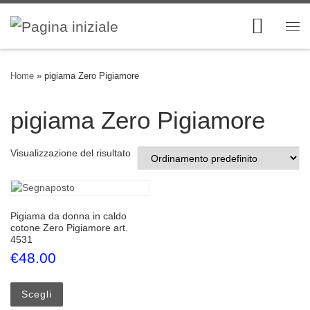
Skip to content
Me
Home
»
pigiama Zero Pigiamore
pigiama Zero Pigiamore
Visualizzazione del risultato
Pigiama da donna in caldo
cotone Zero Pigiamore art.
4531
€
48.00
Questo prodotto ha più varianti. Le opzioni possono esse
Scegli