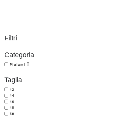
Filtri
Categoria
Pigiami
Taglia
42
44
46
48
50