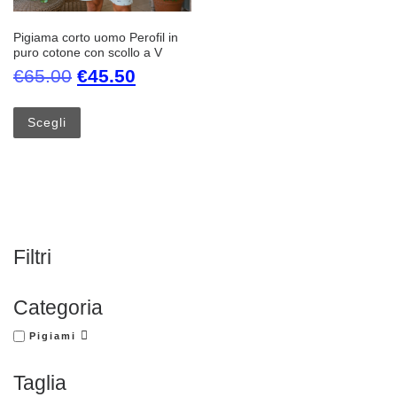
Pigiama corto uomo Perofil in
puro cotone con scollo a V
Il prezzo originale era: €65.00.
Il prezzo attuale è: €45.50.
€
65.00
€
45.50
Questo prodotto ha più varianti. Le opzioni possono esse
Scegli
Filtri
Categoria
Pigiami
Taglia