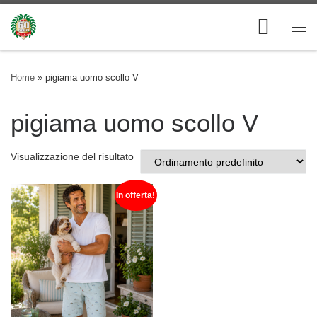
Skip to content
Me
Home
»
pigiama uomo scollo V
pigiama uomo scollo V
Visualizzazione del risultato
In offerta!