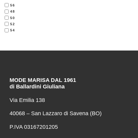
56
48
50
52
54
MODE MARISA DAL 1961
di Ballardini Giuliana
Via Emilia 138
40068 – San Lazzaro di Savena (BO)
P.IVA 03167201205