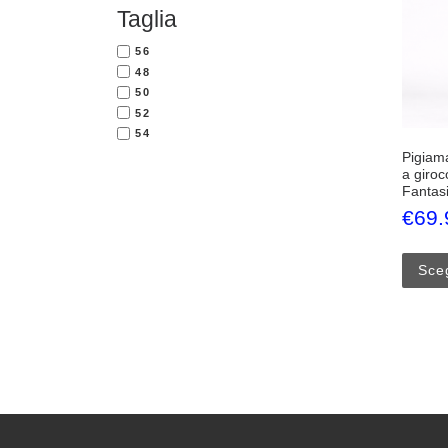
Taglia
56
48
50
52
54
Pigiam
a giroc
Fantas
€
69.
Sceg