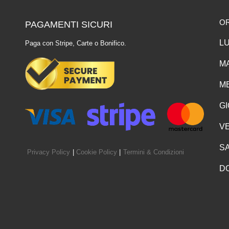
O
PAGAMENTI SICURI
LU
Paga con Stripe, Carte o Bonifico.
MA
ME
GI
VE
SA
Privacy Policy
|
Cookie Policy
|
Termini & Condizioni
D