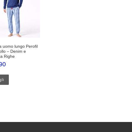
a uomo lungo Perofil
ollo – Denim e
ia Righe
90
Questo prodotto ha più varianti. Le opzioni possono essere scelte 
li