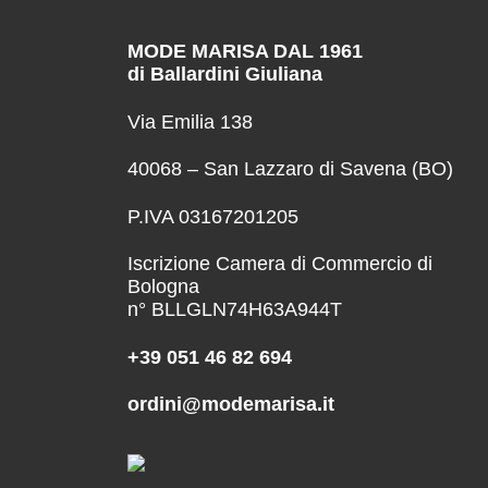
MODE MARISA DAL 1961
di Ballardini Giuliana
Via Emilia 138
40068 – San Lazzaro di Savena (BO)
P.IVA 03167201205
Iscrizione Camera di Commercio di
Bologna
n° BLLGLN74H63A944T
+39 051 46 82 694
ordini@modemarisa.it