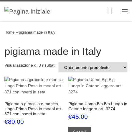
Skip to content
Me
Home
»
pigiama made in Italy
pigiama made in Italy
Visualizzazione di 3 risultati
Pigiama a girocollo e manica
Pigiama Uomo Bip Bip Lungo in
lunga Prima Rosa in modal art.
Cotone leggero art. 3274
871 con inserti in seta
€
45.00
€
80.00
Questo prodotto ha più
Questo prodotto ha più varianti. Le opzioni possono esse
Scegli