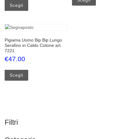
Scegli
Pigiama Uomo Bip Bip Lungo
Serafino in Caldo Cotone art.
7221
€
47.00
Questo prodotto ha più varianti. Le opzioni possono esse
Scegli
Filtri