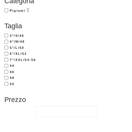
Categoria
Pigiami
Taglia
3°/S/46
4°/M/48
5°/L/50
6°/XL/52
7°/XXL/54-56
44
46
48
50
Prezzo