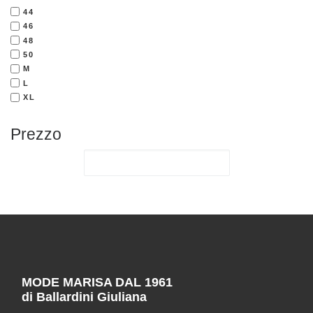
44
46
48
50
M
L
XL
Prezzo
MODE MARISA DAL 1961
di Ballardini Giuliana