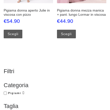
Pigiama donna aperto Julie in
Pigiama donna mezza manica
viscosa con pizzo
+ pant. lungo Lormar in viscosa
€
54.90
€
44.90
Questo prodotto ha più varianti. Le opzioni possono esse
Questo prodotto ha più
Scegli
Scegli
Filtri
Categoria
Pigiami
Taglia