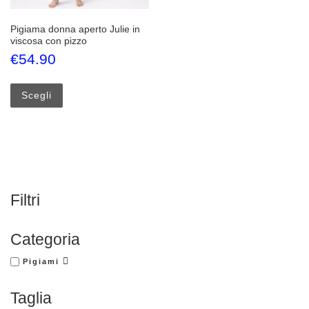
Pigiama donna aperto Julie in
viscosa con pizzo
€
54.90
Questo prodotto ha più varianti. Le opzioni possono esse
Scegli
Filtri
Categoria
Pigiami
Taglia