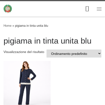
Skip to content
Me
Home
»
pigiama in tinta unita blu
pigiama in tinta unita blu
Visualizzazione del risultato