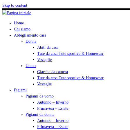
Skip to content
Home
Chi siamo
Abbigliamento casa
Donna
Abiti da casa
Tute da casa Tute sportive & Homewear
Vestaglie
Uomo
Giacche da camera
Tute da casa Tute sportive & Homewear
Vestaglie
Pigiami
Pigiami da uomo
Autunno – Inverno
Primavera – Estate
Pigiami da donna
Autunno – Inverno
Primavera – Estate