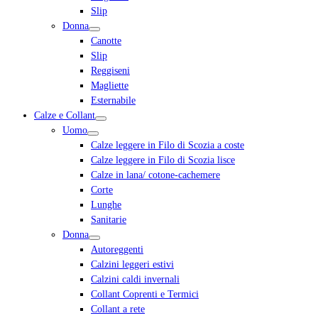
Slip
Donna
Canotte
Slip
Reggiseni
Magliette
Esternabile
Calze e Collant
Uomo
Calze leggere in Filo di Scozia a coste
Calze leggere in Filo di Scozia lisce
Calze in lana/ cotone-cachemere
Corte
Lunghe
Sanitarie
Donna
Autoreggenti
Calzini leggeri estivi
Calzini caldi invernali
Collant Coprenti e Termici
Collant a rete