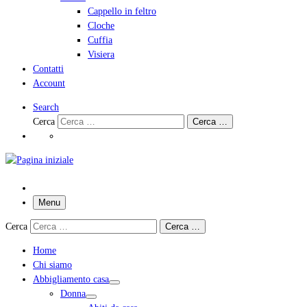
Cappello in feltro
Cloche
Cuffia
Visiera
Contatti
Account
Search
Cerca
Cerca …
Menu
Cerca
Cerca …
Home
Chi siamo
Abbigliamento casa
Donna