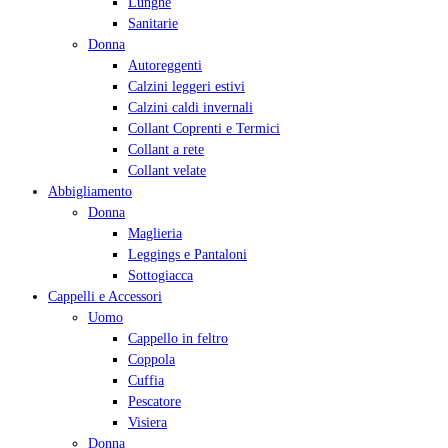
Lunghe
Sanitarie
Donna
Autoreggenti
Calzini leggeri estivi
Calzini caldi invernali
Collant Coprenti e Termici
Collant a rete
Collant velate
Abbigliamento
Donna
Maglieria
Leggings e Pantaloni
Sottogiacca
Cappelli e Accessori
Uomo
Cappello in feltro
Coppola
Cuffia
Pescatore
Visiera
Donna