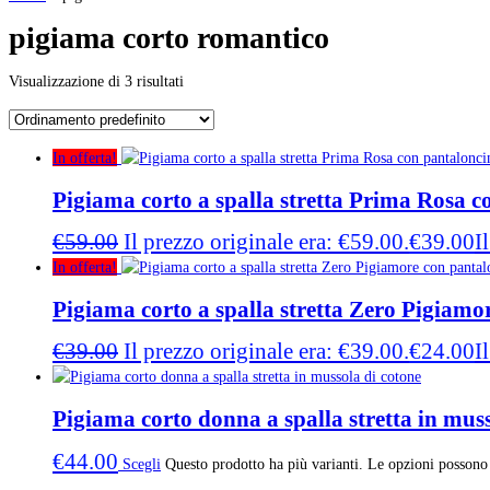
pigiama corto romantico
Visualizzazione di 3 risultati
In offerta!
Pigiama corto a spalla stretta Prima Rosa c
€
59.00
Il prezzo originale era: €59.00.
€
39.00
I
In offerta!
Pigiama corto a spalla stretta Zero Pigiamo
€
39.00
Il prezzo originale era: €39.00.
€
24.00
I
Pigiama corto donna a spalla stretta in muss
€
44.00
Scegli
Questo prodotto ha più varianti. Le opzioni possono 