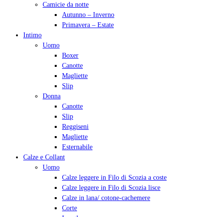
Camicie da notte
Autunno – Inverno
Primavera – Estate
Intimo
Uomo
Boxer
Canotte
Magliette
Slip
Donna
Canotte
Slip
Reggiseni
Magliette
Esternabile
Calze e Collant
Uomo
Calze leggere in Filo di Scozia a coste
Calze leggere in Filo di Scozia lisce
Calze in lana/ cotone-cachemere
Corte