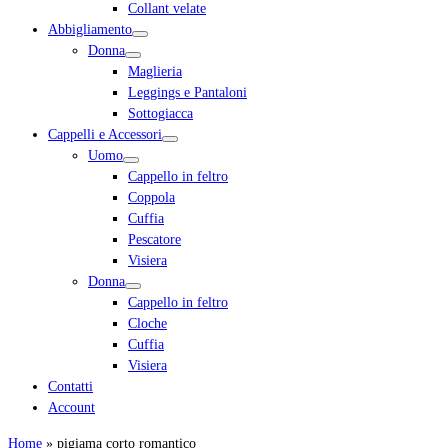
Collant velate
Abbigliamento
Donna
Maglieria
Leggings e Pantaloni
Sottogiacca
Cappelli e Accessori
Uomo
Cappello in feltro
Coppola
Cuffia
Pescatore
Visiera
Donna
Cappello in feltro
Cloche
Cuffia
Visiera
Contatti
Account
Home
»
pigiama corto romantico