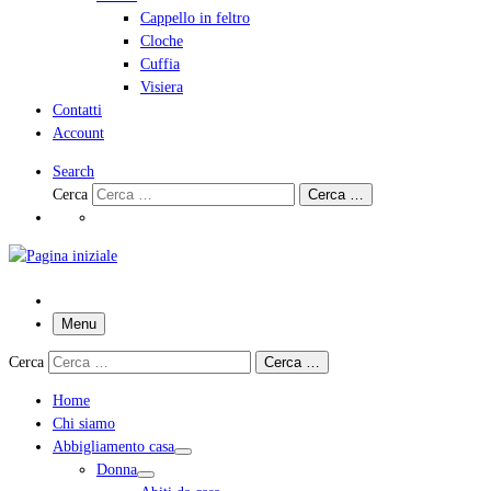
Cappello in feltro
Cloche
Cuffia
Visiera
Contatti
Account
Search
Cerca
Cerca …
Menu
Cerca
Cerca …
Home
Chi siamo
Abbigliamento casa
Donna