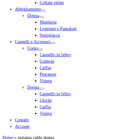
Collant velate
Abbigliamento
Donna
Maglieria
Leggings e Pantaloni
Sottogiacca
Cappelli e Accessori
Uomo
Cappello in feltro
Coppola
Cuffia
Pescatore
Visiera
Donna
Cappello in feltro
Cloche
Cuffia
Visiera
Contatti
Account
Home
»
pigiama caldo donna