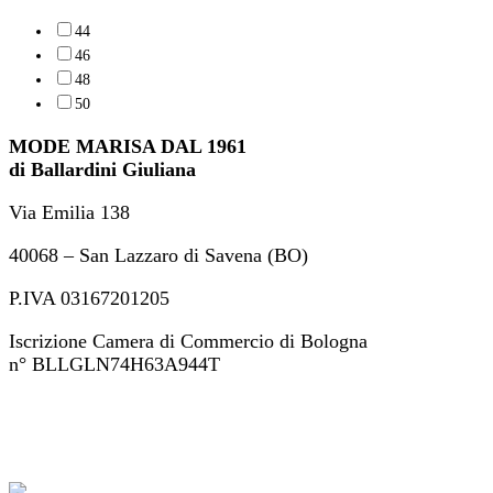
44
46
48
50
MODE MARISA DAL 1961
di Ballardini Giuliana
Via Emilia 138
40068 – San Lazzaro di Savena (BO)
P.IVA 03167201205
Iscrizione Camera di Commercio di Bologna
n° BLLGLN74H63A944T
+39 051 46 82 694
ordini@modemarisa.it