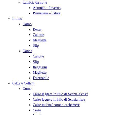
Camicie da notte
Autunno – Inverno
Primavera – Estate
Intimo
Uomo
Boxer
Canotte
Magliette
Slip
Donna
Canotte
Slip
Reggiseni
Magliette
Esternabile
Calze e Collant
Uomo
Calze leggere in Filo di Scozia a coste
Calze leggere in Filo di Scozia lisce
Calze in lana/ cotone-cachemere
Corte