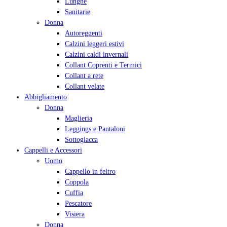
Lunghe
Sanitarie
Donna
Autoreggenti
Calzini leggeri estivi
Calzini caldi invernali
Collant Coprenti e Termici
Collant a rete
Collant velate
Abbigliamento
Donna
Maglieria
Leggings e Pantaloni
Sottogiacca
Cappelli e Accessori
Uomo
Cappello in feltro
Coppola
Cuffia
Pescatore
Visiera
Donna