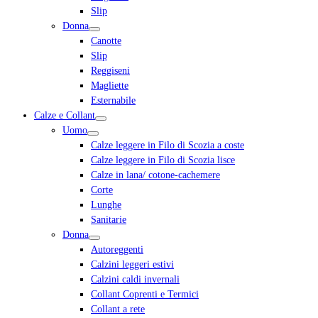
Slip
Donna
Canotte
Slip
Reggiseni
Magliette
Esternabile
Calze e Collant
Uomo
Calze leggere in Filo di Scozia a coste
Calze leggere in Filo di Scozia lisce
Calze in lana/ cotone-cachemere
Corte
Lunghe
Sanitarie
Donna
Autoreggenti
Calzini leggeri estivi
Calzini caldi invernali
Collant Coprenti e Termici
Collant a rete